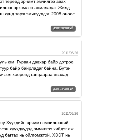
цэт төрөөд эрчимт эмчилгээ авах
илгээг эрхэмлэн ажилладаг. Жилд
ш хүнд төрж эмчлүүлдэг. 2008 оноос
ДЭЛГЭРЭНГҮЙ
2011/05/26
уль юм. Гурван давхар байр дотроо
туур байр байрладаг байна. Бүтэн
хичээл хооронд ганцаараа явахад
ДЭЛГЭРЭНГҮЙ
2011/05/26
юу Хүүхдийн эрчимт эмчилгээний
эрсэн хүүхдүүдэд эмчилгээ хийдэг аж.
үд багтах нь ойлгомжтой. ХЭЭТ нь