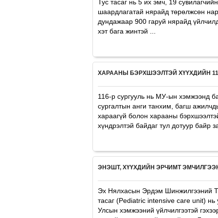
Тус тасаг нь 5 их эмч, 19 сувилагчи
шаардлагатай нярайд төрөлжсөн нари
дундажаар 900 гаруй нярайд үйлчилд
хэт бага жинтэй ...
ХАРААНЫ БЭРХШЭЭЛТЭЙ ХҮҮХДИЙН 116
116-р сургууль нь МУ-ын хэмжээнд б
сургалтын анги танхим, багш ажилчд
хараагүй болон харааны бэрхшээлтэй
хүндрэлтэй байдаг тул дотуур байр за
ЭНЭШТ, ХҮҮХДИЙН ЭРЧИМТ ЭМЧИЛГЭЭН
Эх Нялхасын Эрдэм Шинжилгээний Тө
тасаг (Pediatric intensive care unit)
Улсын хэмжээний үйлчилгээтэй гэхээ