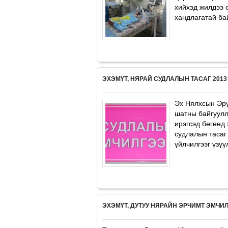
хийхэд жилдээ 
хандлагатай бай
ЭХЭМҮТ, НЯРАЙ СУДЛАЛЫН ТАСАГ 2013
Эх Нялxсын Эрү
шатны байгуулл
ирэгсэд бөгөөд
судлалын тасаг
үйлчилгээг үзүүл
ЭХЭМҮТ, ДУТУУ НЯРАЙН ЭРЧИМТ ЭМЧИЛ