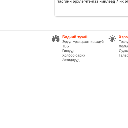
тасгийн эрхлэгчтэйгээ нийлээд 7 их эм
Бидний тухай
Хэрэ
Эрүүл үрс гэрэлт ирээдүй
Төсл
ТББ
Холб
Гишүүд
Суда
Холбоо барих
Гале
Захидлууд