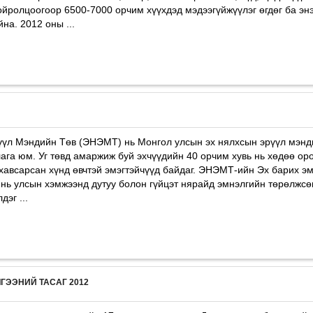
ойролцоогоор 6500-7000 орчим хүүхдэд мэдээгүйжүүлэг өгдөг ба энэ
на. 2012 оны ...
үл Мэндийн Tөв (ЭНЭМТ) нь Монгол улсын эх нялхсын эрүүл мэнди
ага юм. Уг төвд aмаржиж буй эхчүүдийн 40 орчим хувь нь хөдөө ор
 хавсарсан хүнд өвчтэй эмэгтэйчүүд байдаг. ЭНЭМТ-ийн Эх барих э
 нь улсын хэмжээнд дутуу болон гүйцэт нярайд эмнэлгийн төрөлжс
дэг ...
ГЭЭНИЙ ТАСAГ 2012