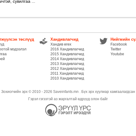
чтэй, сувилгаа ...
гжүүлсэн төслүүд
Хандивлагчид
Нийгмийн сү
үүд
Хандив өгөх
Facebook
оотой мэдээлэл
2016 Хандивлагчид
Twitter
лгаа
2015 Хандивлагчид
Youtube
рей
2014 Хандивлагчид
2013 Хандивлагчид
2012 Хандивлагчид
2011 Хандивлагчид
2010 Хандивлагчид
Зохиогчийн эрх © 2010 - 2026 Saveinfants.mn . Бүх эрх хуулиар хамгаалагдсан
Гэрэл гэгээтэй аз жаргалтай өдрүүд олон байг