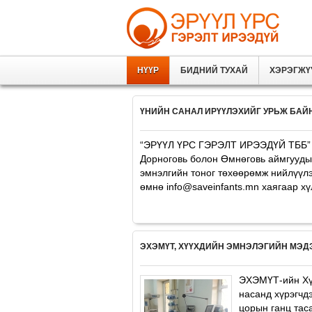
НҮҮР
БИДНИЙ ТУХАЙ
ХЭРЭГЖҮ
ҮНИЙН САНАЛ ИРҮҮЛЭХИЙГ УРЬЖ БАЙ
“ЭРҮҮЛ ҮРС ГЭРЭЛТ ИРЭЭДҮЙ ТББ” нь
Дорноговь болон Өмнөговь аймгуудын
эмнэлгийн тоног төхөөрөмж нийлүүлэ
өмнө info@saveinfants.mn хаягаар хү
ЭХЭМҮТ, ХҮҮХДИЙН ЭМНЭЛЭГИЙН МЭДЭ
ЭХЭМҮТ-ийн Хүү
насанд хүрэгчд
цорын ганц таса