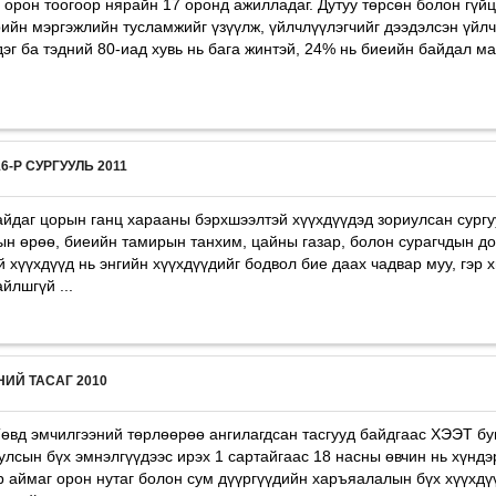
йн орон тоогоор нярайн 17 оронд ажилладаг. Дутуу төрсөн болон гүй
йн мэргэжлийн тусламжийг үзүүлж, үйлчлүүлэгчийг дээдэлсэн үйлч
эг ба тэдний 80-иад хувь нь бага жинтэй, 24% нь биеийн байдал ма
-Р СУРГУУЛЬ 2011
айдаг цорын ганц харааны бэрхшээлтэй хүүхдүүдэд зориулсан сургу
ын өрөө, биеийн тамирын танхим, цайны газар, болон сурагчдын до
 хүүхдүүд нь энгийн хүүхдүүдийг бодвол бие даах чадвар муу, гэр 
йлшгүй ...
ИЙ ТАСAГ 2010
вд эмчилгээний төрлөөрөө ангилагдсан тасгууд байдгаас ХЭЭТ бу
 нь улсын бүх эмнэлгүүдээс ирэх 1 сартайгаас 18 насны өвчин нь хүнд
р аймаг орон нутаг болон сум дүүргүүдийн харъяалалын бүх хүүхдү