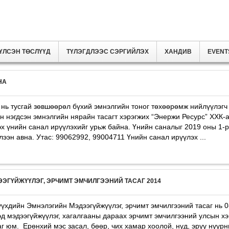
ҮЛСЭН ТӨСЛҮҮД
ТҮЛЭГДЛЭЭС СЭРГИЙЛЭХ
ХАНДИВ
EVENT
НА
 тусгай зөвшөөрөл бүхий эмнэлгийн тоног төхөөрөмж нийлүүлэгч а
 нэгдсэн эмнэлгийн нярайн тасагт хэрэгжих “Энержи Ресурс” ХХК-а
х үнийн санал ирүүлэхийг урьж байна. Үнийн саналыг 2019 оны 1-р
лээн авна. Утас: 99062992, 99004711 Үнийн санал ирүүлэх ...
ЭГҮЙЖҮҮЛЭГ, ЭРЧИМТ ЭМЧИЛГЭЭНИЙ ТАСАГ 2014
хдийн Эмнэлэгийн Мэдээгүйжүүлэг, эрчимт эмчилгээний тасаг нь 0-
эд мэдээгүйжүүлэг, хагалгааны дараах эрчимт эмчилгээний улсын х
г юм. Ерөнхий мэс засал, бөөр, чих хамар хоолой, нүд, эрүү нүүрн