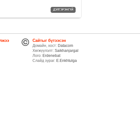
ДЭЛГЭРЭНГҮЙ
лжээ
Сайтыг бүтээсэн
Домайн, хост:
Datacom
Хөгжүүлэлт:
Saikhanjargal
Лого:
Erdenebat
Слайд зураг:
E.Enkhtulga