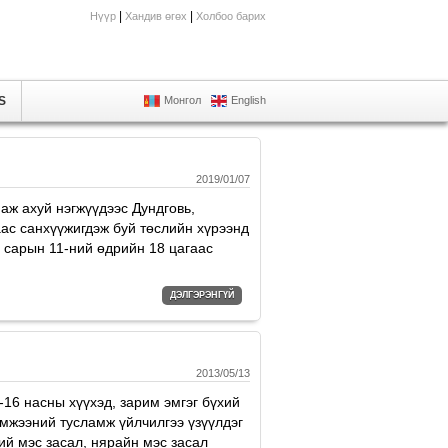
|
|
Нүүр
Хандив өгөх
Холбоо барих
S
Монгол
English
2019/01/07
ж ахуй нэгжүүдээс Дундговь,
ас санхүүжигдэж буй төслийн хүрээнд
 сарын 11-ний өдрийн 18 цагаас
ДЭЛГЭРЭНГҮЙ
2013/05/13
16 насны хүүхэд, зарим эмгэг бүхий
эмжээний тусламж үйлчилгээ үзүүлдэг
ий мэс засал, нярайн мэс засал