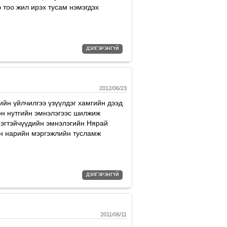
 тоо жил ирэх тусам нэмэгдэх
ДЭЛГЭРЭНГҮЙ
2012/06/23
йн үйлчилгээ үзүүлдэг хамгийн дээд
он нутгийн эмнэлэгээс шилжиж
мэгтэйчүүдийн эмнэлэгийн Нярай
өн нарийн мэргэжлийн тусламж
ДЭЛГЭРЭНГҮЙ
2011/06/11