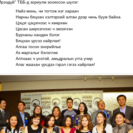
рээдүй” ТББ-д зориулж зохиосон шүлэг:
Найз минь, чи тогтож нэг хараач
Нарны бяцхан хэлтэрхий алган дээр чинь бууж байна
Цэцэг цэцэгнээс ч хөөрхөн
Цасан ширхэгнээс ч эмзэгхэн
Бурханы нандин бэлэг
Бяцхан үрсээ хайрлая!
Алгаа тосон энхрийлье
Аз жаргалыг бэлэглэе
Алтнаас ч үнэтэй, амьдралын утга учир
Алаг жаахан үрсдээ гэрэл гэгээ хайрлая!