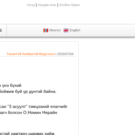
|
|
Нүүр
Хандив өгөх
Холбоо барих
S
Монгол
English
Төсөлтэй Холбоотой Мэдээлэл
| 2016/07/04
 үнэ бүхий
бойжиж буй үр дүнтэй байна.
сан “3 асуулт” тэмцээний ялагчийг
Ялагч болсон О.Номин Нярайн
нстай хамтарч шарвин хийж,