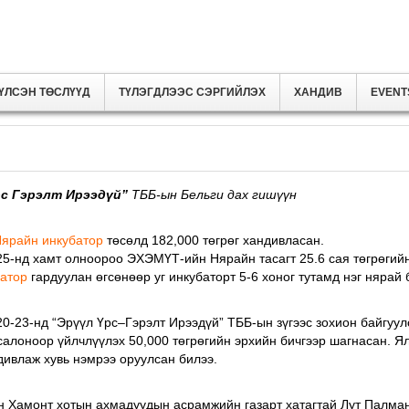
ҮЛСЭН ТӨСЛҮҮД
ТҮЛЭГДЛЭЭС СЭРГИЙЛЭХ
ХАНДИВ
EVENT
рс Гэрэлт Ирээдүй”
ТББ-ын Бельги дах гишүүн
ярайн инкубатор
төсөлд 182,000 төгрөг хандивласан.
25-нд хамт олноороо ЭХЭМҮТ-ийн Нярайн тасагт 25.6 сая төгрөгийн
батор
гардуулан өгсөнөөр уг инкубаторт 5-6 хоног тутамд нэг нярай 
20-23-нд “Эрүүл Үрс–Гэрэлт Ирээдүй” ТББ-ын зүгээс зохион байгуул
салоноор үйлчлүүлэх 50,000 төгрөгийн эрхийн бичгээр шагнасан. 
дивлаж хувь нэмрээ оруулсан билээ.
н Хамонт хотын ахмадуудын асрамжийн газарт хатагтай Лут Палма