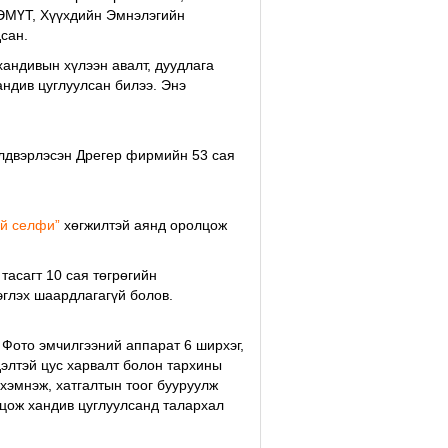
ХЭМҮТ, Хүүхдийн Эмнэлэгийн
сан.
хандивын хүлээн авалт, дуудлага
андив цуглуулсан билээ. Энэ
йлдвэрлэсэн Дрегер фирмийн 53 сая
й селфи”
хөгжилтэй аянд оролцож
асагт 10 сая төгрөгийн
эглэх шаардлагагүй болов.
 Фото эмчилгээний аппарат 6 ширхэг,
элтэй цус харвалт болон тархины
хэмнэж, хатгалтын тоог бууруулж
цож хандив цуглуулсанд талархал