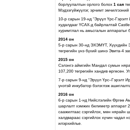
борлуулалтын орлого болох
1 сая
тө
Мэдээгүйжүүлэг, эрчимт эмчилгээний
10-р сарын 19-нд “Эрүүл Үрс-Гэрэлт
худалдааг ҮСАХ-д байрлалтай Castle
хуримтлал нь амьсгалын аппаратыг б
2014 он
5-р сарын 30-нд ЭХЭМҮТ, Хүүхдийн 
төгрөгийн үнэ бүхий шинэ Эвита-4 з
2015 он
Сэлэнгэ аймгийн Мандал сумын нярай
107,200 төгрөгийн хандив өргөсөн. У
7-р сарын 9-нд “Эрүүл Үрс–Гэрэлт И
үнэтэй инкубатор бэлэглэж ашиглалта
2016 он
6-р сарын 1-нд Нийслэлийн Өргөө 
шарлалт хэмжих билиметр аппарат 2
саажилтаас сэргийлэх, мөн нярайн ш
халдвараас сэргийлэх хүчин чадал н
илэрхийлье.