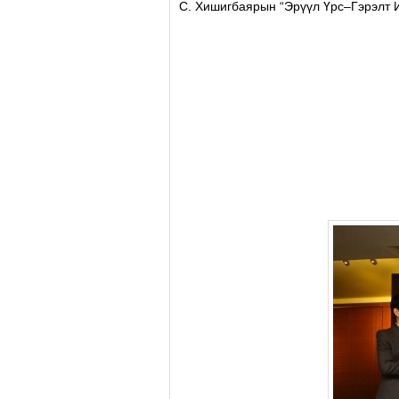
С. Хишигбаярын “Эрүүл Үрс–Гэрэлт И