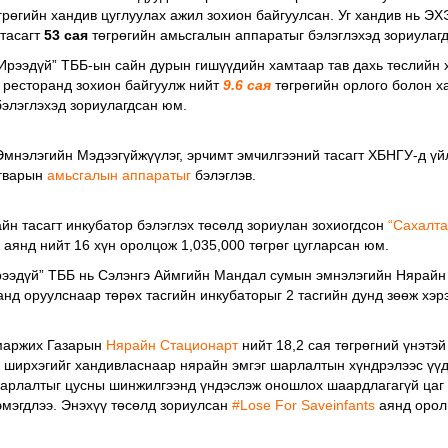
грөгийн хандив цуглуулах ажил зохион байгуулсан. Уг хандив нь Э
 тасагт
53 сая
төгрөгийн амьсгалын аппаратыг бэлэглэхэд зориулагд
 Ирээдүй” ТББ-ын сайн дурын гишүүдийн хамтаар тав дaхь төслийн 
 ресторанд зохион байгуулж нийт
9.6 сая
төгрөгийн орлого болон х
элэглэхэд зориулагдcан юм.
Эмнэлэгийн Мэдээгүйжүүлэг, эрчимт эмчилгээний тасагт ХБНГУ-д ү
агварын
амьсгалын аппаратыг
бэлэглэв.
н тасагт инкубатор бэлэглэх төсөлд зориулан зохиогдсон
“Сахалта
г аянд нийт 16 хүн оролцож 1,035,000 төгрөг цугларсан юм.
рээдүй” ТББ нь Сэлэнгэ Аймгийн Мандал сумын эмнэлэгийн Нярайн т
нд оруулснаар төрөх тасгийн инкубаторыг 2 тасгийн дунд зөөж хэр
Амаржих Газарын
Нярайн Стационарт
нийт 18,2 сая төгрөгний үнэтэй
 ширхэгийг хандивласнаар нярайн эмгэг шарлалтын хүндрэлээс үүд
арлалтыг цусны шинжилгээнд үндэслэж оношлох шаардлагагүй цаг 
эмэгдлээ. Энэхүү төсөлд зориулcан
#Lose For Saveinfants
аянд орол