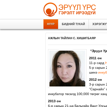
НҮҮР
БИДНИЙ ТУХАЙ
ХЭРЭГЖҮ
АЖЛЫН ТАЙЛАН С. ХИШИГБАЯР
“Эрүүл Ү
2011 он
11-p сард
Н
5-р сарын 
шинэ
инку
2012 он
3-р сарын 
“Сарнайх” 
инкубатор төсөлд 100,000 төгрөг хан
2013 он
6-р сарын 21-нд Бельгийн Вант Улсы