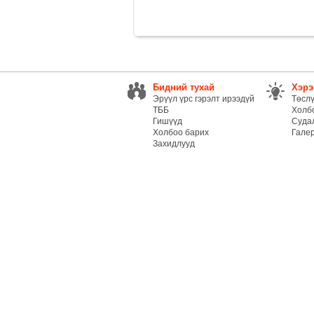
Бидний тухай
Хэрэ
Эрүүл үрс гэрэлт ирээдүй
Төсл
ТББ
Холб
Гишүүд
Суда
Холбоо барих
Гале
Захидлууд