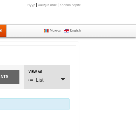
|
|
Нүүр
Хандив өгөх
Холбоо барих
S
Монгол
English
VIEW AS
Event
Views
List
Navigation