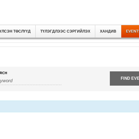
ҮЛСЭН ТӨСЛҮҮД
ТҮЛЭГДЛЭЭС СЭРГИЙЛЭХ
ХАНДИВ
EVENT
TION
RCH