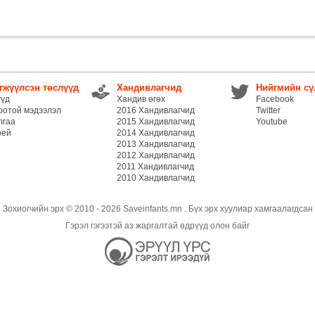
гжүүлсэн төслүүд
Хандивлагчид
Нийгмийн сү
үүд
Хандив өгөх
Facebook
оотой мэдээлэл
2016 Хандивлагчид
Twitter
лгаа
2015 Хандивлагчид
Youtube
рей
2014 Хандивлагчид
2013 Хандивлагчид
2012 Хандивлагчид
2011 Хандивлагчид
2010 Хандивлагчид
Зохиогчийн эрх © 2010 - 2026 Saveinfants.mn . Бүх эрх хуулиар хамгаалагдсан
Гэрэл гэгээтэй аз жаргалтай өдрүүд олон байг