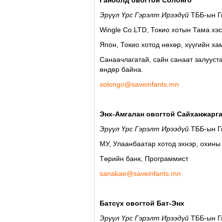
Ганболд овогтой Солонго
Эрүүл Үрс Гэрэлт Ирээдүй
ТББ-ын 
Wingle Co.LTD, Токио хотын Тама хэс
Япон, Токиo хотод нөхөр, хүүгийн ха
Санаачлагатай, сайн санаат залууст
өндөр байна.
solongo@saveinfants.mn
Энх-Амгалан овогтой Сайханжарг
Эрүүл Үрс Гэрэлт Ирээдүй
ТББ-ын Г
МУ, Улаанбаатар хотод эхнэр, охины
Төрийн банк, Программист
sanakae@saveinfants.mn
Батсүх овогтой Бат-Энх
Эрүүл Үрс Гэрэлт Ирээдүй
ТББ-ын 