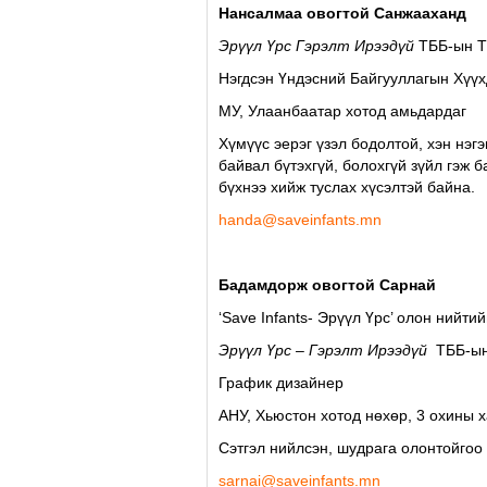
Нансалмаа овогтой Санжааханд
Эрүүл Үрс Гэрэлт Ирээдүй
ТББ-ын Т
Нэгдсэн Үндэсний Байгууллагын Хүү
МУ, Улаанбаатар хотод амьдардаг
Хүмүүс эерэг үзэл бодолтой, хэн нэг
байвал бүтэхгүй, болохгүй зүйл гэж 
бүхнээ хийж туслах хүсэлтэй байна.
handa@saveinfants.mn
Бадамдорж овогтой Сарнай
‘Save Infants- Эрүүл Үрс’ олон нийт
Эрүүл Үрс – Гэрэлт Ирээдүй
ТББ-ын
График дизайнер
АНУ, Хьюстон хотод нөхөр, 3 охины 
Cэтгэл нийлсэн, шудрага олонтойгоо
sarnai@saveinfants.mn