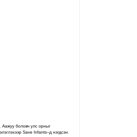
. Аажуу боловч улс орныг
лэглэхээр Save Infants–д нэгдсэн.