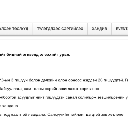
ҮЛСЭН ТӨСЛҮҮД
ТҮЛЭГДЛЭЭС СЭРГИЙЛЭХ
ХАНДИВ
EVENT
ийг бидний эгнээнд элсэхийг урья.
ТУЗ-ын 3 гишүүн болон дэлхийн олон орноос нэгдсэн 26 гишүүдтэй. 
байгууллага, хамт олны нэрийг ашиглаxыг хориглоно.
олбоотой асуудлыг нийт гишүүдтэй санал солилцож зөвшилцсөний ү
г хандана.
л тод нээлттэй явагдана. Санхүүгийн тайланг цэгцтэй зөв хөтлөнө.