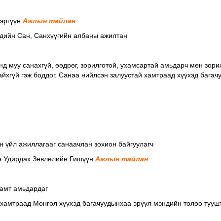
эргүүн
Ажлын тайлан
хдийн Cан, Санхүүгийн албаны ажилтан
энд муу санахгүй, өөдрөг, зорилготой, ухамсартай амьдарч мөн зор
байхгүй гэж боддог. Санаа нийлсэн залуустай хамтраад хүүхэд бага
ийн үйл ажиллагааг санаачлан зохион байгуулагч
 Удирдах Зөвлөлийн Гишүүн
Ажлын тайлан
хамт амьдардаг
 хамтраад Монгол хүүхэд багачуудынхаа эрүүл мэндийн төлөө тууш