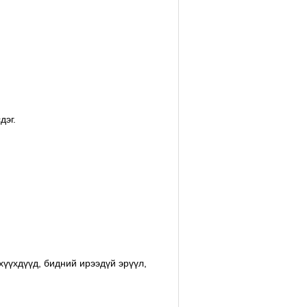
дэг.
хүүхдүүд, бидний ирээдүй эрүүл,