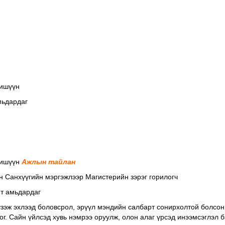
ишүүн
мьдардаг
Гишүүн
Ажлын тайлан
 Санхүүгийн мэргэжлээр Магистерийн зэрэг горилогч
мт амьдардаг
үзэж эхлээд боловсрол, эрүүл мэндийн салбарт сонирхолтой болсон
ог. Сайн үйлсэд хувь нэмрээ оруулж, олон алаг үрсэд инээмсэглэл бэ