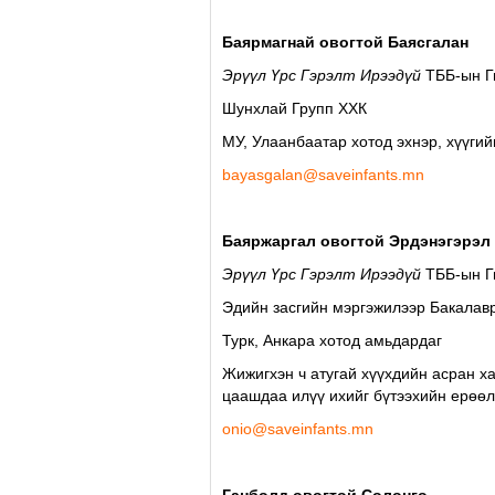
Баярмагнай овогтой Баясгалан
Эрүүл Үрс Гэрэлт Ирээдүй
ТББ-ын Г
Шунхлай Групп ХХК
МУ, Улаанбаатар хотод эхнэр, хүүги
bayasgalan@saveinfants.mn
Баяржаргал овогтой Эрдэнэгэрэл
Эрүүл Үрс Гэрэлт Ирээдүй
ТББ-ын Г
Эдийн засгийн мэргэжилээр Бакалавр
Турк, Анкара хотод амьдардаг
Жижигхэн ч атугай хүүхдийн асран х
цаашдаа илүү ихийг бүтээхийн ерөөл
onio@saveinfants.mn