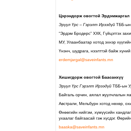
Цэрэндорж овогтой Эрдэмжаргал
Эрүүл Үрс – Гэрэлт Ирээдүй
ТББ-ын
“Эрдэм Бродерс” ХХК, Гүйцэтгэх зах
МУ, Улаанбаатар хотод эхнэр хүүгий
Үнэнч, шудрага, нээлттэй байж хүний 
erdemjargal@saveinfants.mn
Хишигдорж овогтой Баасанхүү
Эрүүл Үрс Гэрэлт Ирээдүй
ТББ-ын У
Байгаль орчин, аялал жуулчлалын яа
Австрали, Мельбурн хотод нөхөр, ох
Өнөөгийн нийгэм, хүмүүсийн хандлага
ухаалаг байгаасай гэж хүсдэг. Өөрий
baaska@saveinfants.mn