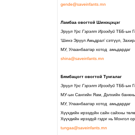
gende@saveinfants.mn
Ламбаа овогтой Шинэцэцэг
Эрүүл Үрс Гэрэлт Ирээдүй
ТББ-ын Г
‘Шинэ Эрүүл Амьдрал’ сэтгүүл, Захир
МУ, Улаанбаатар хотод амьдардаг
shina@saveinfants.mn
Бямбацогт овогтой Тунгалаг
Эрүүл Үрс Гэрэлт Ирээдүй
ТББ-ын Г
МУ-ын Сангийн Яам, Дэлхийн банкн
МУ, Улаанбаатар хотод амьдардаг
Хүүхдийн ирээдүйн сайн сайхны төлөө
Хүүхдийн ирээдүй гэдэг нь Монгол о
tungaa@saveinfants.mn