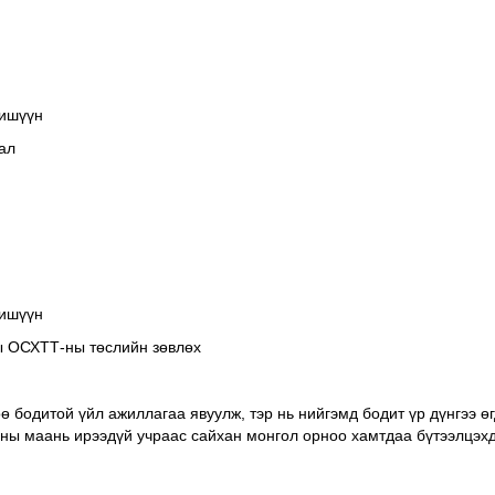
ишүүн
ал
ишүүн
ы ОСХТТ-ны төслийн зөвлөх
 бодитой үйл ажиллагаа явуулж, тэр нь нийгэмд бодит үр дүнгээ өгд
рны маань ирээдүй учраас сайхан монгол орноо хамтдаа бүтээлцэхд