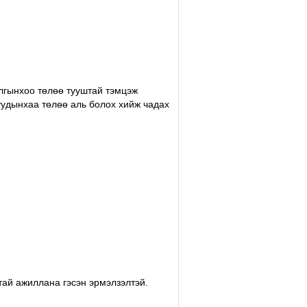
илгынхоо төлөө тууштай тэмцэж
чуудынхаа төлөө аль болох хийж чадах
тай ажиллана гэсэн эрмэлзэлтэй.