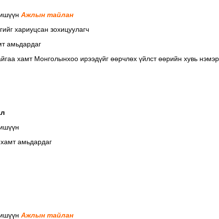
Гишүүн
Ажлын тайлан
гийг хариуцсан зохицуулагч
мт амьдардаг
айгаа хамт Монголынхоо ирээдүйг өөрчлөх үйлст өөрийн хувь нэмэ
ал
ишүүн
 хамт амьдардаг
Гишүүн
Ажлын тайлан