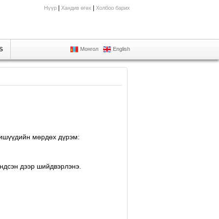
|
|
Нүүр
Хандив өгөх
Холбоо барих
S
Монгол
English
Гишүүдийн мөрдөх дүрэм:
ндсэн дээр шийдвэрлэнэ.