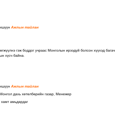
Гишүүн
Ажлын тайлан
гжүүлнэ гэж боддог учраас Монголын ирээдүй болсон хүүхэд багач
ын хүсч байна.
Гишүүн
Ажлын тайлан
 Монгол дахь xөтөлбөрийн газар, Mенежер
н хамт амьдардаг