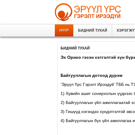
НҮҮР
БИДНИЙ ТУХАЙ
ХЭРЭГЖҮ
БИДНИЙ ТУХАЙ
Эх Орноо гэсэн сэтгэлтэй хүн бүр
Байгууллагын дотоод дүрэм
‘Эрүүл Үрс Гэрэлт Ирээдүй’ ТББ нь 
1) Хувийн ашиг сонирхолын үүднээс 
2) Байгууллагын үйл ажиллагаатай х
3) Гишүүд нэгэндээ хүндэтгэлтэй эвсэ
4) Байгууллагын бүх үйл ажиллагаа и