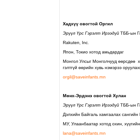
Хадхүү овогтой Оргил
Эрүүл Үрс Гэрэлт Ирээдүй
ТББ-ын 
Rakuten, Inc.
Япон, Токио хотод амьдардаг
Монгол Улсыг Монголчууд өөрсдөө хө
гэлтгүй өөрийн хувь нэмэрээ оруулах
orgil@saveinfants.mn
Мөнх-Эрдэнэ овогтой Хулан
Эрүүл Үрс Гэрэлт Ирээдүй
ТББ-ын 
Дэлхийн Байгаль хамгаалах cангийн
МУ, Улаанбаатар хотод охин, хүүгий
lana@saveinfants.mn