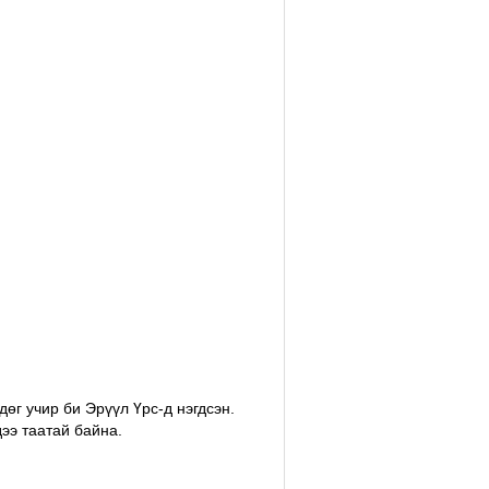
өг учир би Эрүүл Үрс-д нэгдсэн.
ээ таатай байна.