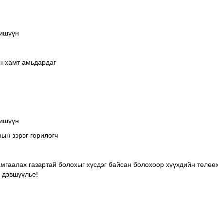
ишүүн
йн хамт амьдардаг
ишүүн
ын зэрэг горилогч
амгаалах газартай болохыг хүсдэг байсан болохоор хүүхдийн төлөөх
 дэвшүүлье!