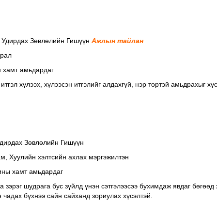
 Удирдах Зөвлөлийн Гишүүн
Ажлын тайлан
ирал
н хамт амьдардаг
итгэл хүлээх, хүлээсэн итгэлийг алдахгүй, нэр төртэй амьдрахыг хүс
дирдах Зөвлөлийн Гишүүн
м, Xуулийн хэлтсийн ахлах мэргэжилтэн
ины хамт амьдардаг
 зэрэг шудрага бус зүйлд үнэн сэтгэлээсээ бухимдаж явдаг бөгөөд 
н чадах бүхнээ сайн сайханд зориулах хүсэлтэй.