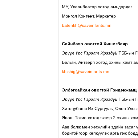
МУ, Улаанбаатар хотод амьдардаг
Монгол Контент, Маркетер
batenkh@saveinfants.mn
Сайнбаяр овогтой Хишигбаяр
Эрүүл Үрс Гэрэлт Ирээдүй
ТББ-ын Г
Бельги, Антверп хотод охины хамт а
khishig@saveinfants.mn
Элбэгсайхан овогтой Гэндэнжамц
Эрүүл Үрс Гэрэлт Ирээдүй
ТББ-ын 
Хитоцубаши Их Сургууль, Олон Улсын
Япон, Токио хотод эхнэр 2 охины ха
Аав болж мөн xөгжлийн эдийн засаг 
бодитойгоор хөгжүүлэх арга гэж бодд