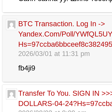
BTC Transaction. Log In ->
Yandex.com/poll/YWfQL5U
Hs=97ccba6bbceef8c38249
2026/03/01 at 11:31 pm
fb4ji9
Transfer To You. SIGN IN 
DOLLARS-04-24?hs=97ccba