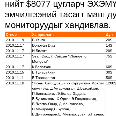
нийт $8077 цугларч ЭХЭМҮ
эмчилгээний тасагт маш д
мониторуудыг хандивлав.
Огноо
Хандивлагч
Дүн
2010.11.19
Б.Уянга
20$
2010.11.17
Donovan Diaz
14$
2010.11.17
Н.Билэгт
20$
2010.11.17
Sean Diaz, Л.Сайхан “Change for
75$
Mongolia”
2010.11.17
К.Болатхан
60$
2010.11.15
Б.Туяасайхан
30$
2010.11.11
Б.Төгсжаргал
50$
2010.11.10
Японы Хитоцубаши их сургуулийн Монгол
1200
оюутнууд: Д.Амаржаргал, Ц.Батсайхан,
П.Баянжаргал,Э.Болор-Эрдэнэ,
Б.Бүжинлхам, Х.Оргил,Э.Гэндэнжамц,
Б.Лхагва-Очир, Д.Мөнгөнзаяа,
Н.Мэндбаяр,Б.Булган,
Б.Дэлгэрнаран,Ш.Мягмарсүрэн, Б.Навчаа,