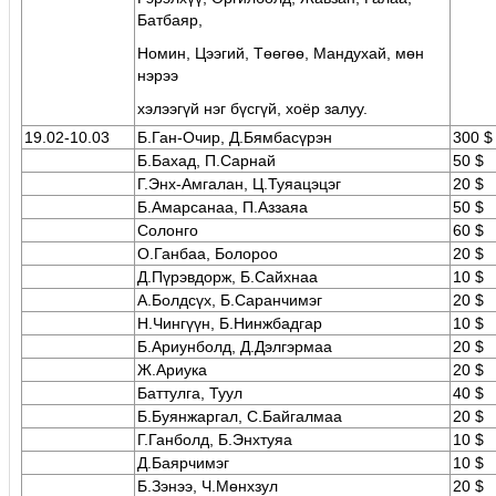
Батбаяр,
Номин, Цээгий, Төөгөө, Мандухай, мөн
нэрээ
хэлээгүй нэг бүсгүй, хоёр залуу.
19.02-10.03
Б.Ган-Очир, Д.Бямбасүрэн
300 $
Б.Бахад, П.Сарнай
50 $
Г.Энх-Амгалан, Ц.Туяацэцэг
20 $
Б.Амарсанаа, П.Аззаяа
50 $
Солонго
60 $
О.Ганбаа, Болороо
20 $
Д.Пүрэвдорж, Б.Сайхнаа
10 $
А.Болдсүх, Б.Саранчимэг
20 $
Н.Чингүүн, Б.Нинжбадгар
10 $
Б.Ариунболд, Д.Дэлгэрмаа
20 $
Ж.Ариука
20 $
Баттулга, Туул
40 $
Б.Буянжаргал, С.Байгалмаа
20 $
Г.Ганболд, Б.Энхтуяа
10 $
Д.Баярчимэг
10 $
Б.Зэнээ, Ч.Мөнхзул
20 $