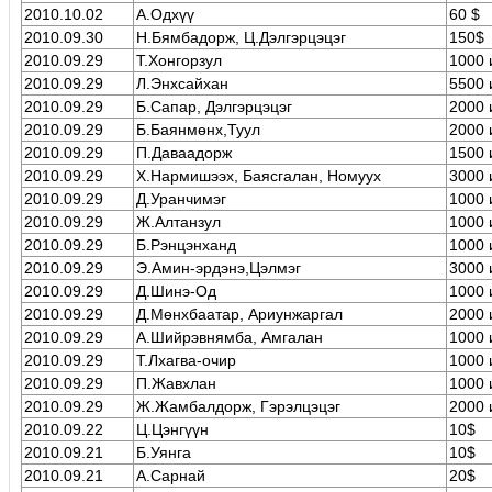
2010.10.02
А.Одхүү
60 $
2010.09.30
Н.Бямбадорж, Ц.Дэлгэрцэцэг
150$
2010.09.29
Т.Хонгорзул
1000 
2010.09.29
Л.Энхсайхан
5500 
2010.09.29
Б.Сапар, Дэлгэрцэцэг
2000 
2010.09.29
Б.Баянмөнх,Туул
2000 
2010.09.29
П.Даваадорж
1500 
2010.09.29
Х.Нармишээх, Баясгалан, Номуух
3000 
2010.09.29
Д.Уранчимэг
1000 
2010.09.29
Ж.Алтанзул
1000 
2010.09.29
Б.Рэнцэнханд
1000 
2010.09.29
Э.Амин-эрдэнэ,Цэлмэг
3000 
2010.09.29
Д.Шинэ-Од
1000 
2010.09.29
Д.Мөнхбаатар, Ариунжаргал
2000 
2010.09.29
А.Шийрэвнямба, Амгалан
1000 
2010.09.29
Т.Лхагва-очир
1000 
2010.09.29
П.Жавхлан
1000 
2010.09.29
Ж.Жамбалдорж, Гэрэлцэцэг
2000 
2010.09.22
Ц.Цэнгүүн
10$
2010.09.21
Б.Уянга
10$
2010.09.21
А.Сарнай
20$