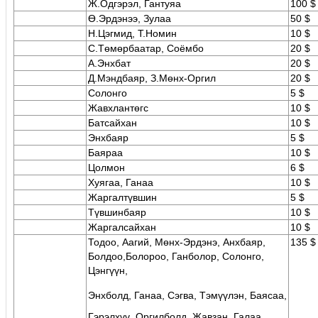
Ж.Одгэрэл, Гантуяа
100 $
Ө.Эрдэнээ, Зулаа
50 $
Н.Цэгмид, T.Номин
10 $
С.Төмөрбаатар, Соёмбо
20 $
А.Энхбат
20 $
Д.Мэндбаяр, З.Мөнх-Оргил
20 $
Солонго
5 $
Жавхлантөгс
10 $
Батсайхан
10 $
Энхбаяр
5 $
Баяраа
10 $
Цолмон
6 $
Хуягаа, Ганаа
10 $
Жаргалтүвшин
5 $
Түвшинбаяр
10 $
Жаргалсайхан
10 $
Тодоо, Аагий, Мөнх-Эрдэнэ, Анхбаяр,
135 $
Болдоо,Болороо, Ганболор, Солонго,
Цэнгүүн,
Энхболд, Ганаа, Сэгва, Тэмүүлэн, Баясаа,
Гэрэлхүү, Оргилболд, Жавзан, Галаа,