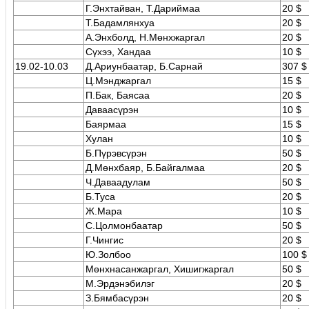
Г.Энхтайван, Т.Дариймаа
20 $
Т.Бадамлянхуа
20 $
А.Энхболд, Н.Мөнхжаргал
20 $
Сүхээ, Хандаа
10 $
19.02-10.03
Д.Ариунбаатар, Б.Сарнай
307 $
Ц.Мэнджаргал
15 $
П.Бак, Баясаа
20 $
Даваасүрэн
10 $
Баярмаа
15 $
Хулан
10 $
Б.Пүрэвсүрэн
50 $
Д.Мөнхбаяр, Б.Байгалмаа
20 $
Ч.Даваадулам
50 $
Б.Туса
20 $
Ж.Mapa
10 $
С.Цолмонбаатар
50 $
Г.Чингис
20 $
Ю.Золбоо
100 $
Мөнхнасанжаргал, Хишигжаргал
50 $
M.Эрдэнэбилэг
20 $
З.Бямбасүрэн
20 $