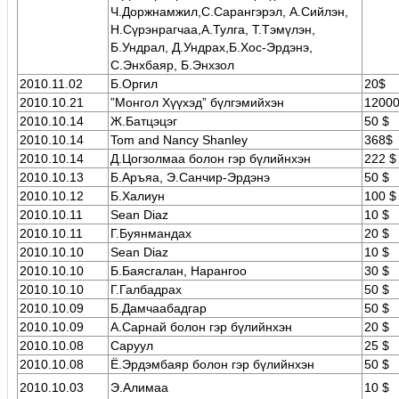
Ч.Доржнамжил,С.Сарангэрэл, А.Сийлэн,
Н.Сүрэнрагчаа,А.Тулга, Т.Тэмүлэн,
Б.Ундрал, Д.Ундрах,Б.Хос-Эрдэнэ,
C.Энхбаяр, Б.Энхзол
2010.11.02
Б.Оргил
20$
2010.10.21
‎”Монгол Хүүхэд” бүлгэмийхэн
1200
2010.10.14
Ж.Батцэцэг
50 $
2010.10.14
Tom and Nancy Shanley
368$
2010.10.14
Д.Цогзолмаа болон гэр бүлийнхэн
222 $
2010.10.13
Б.Аръяа, Э.Санчир-Эрдэнэ
50 $
2010.10.12
Б.Халиун
100 $
2010.10.11
Sean Diaz
10 $
2010.10.11
Г.Буянмандах
20 $
2010.10.10
Sean Diaz
10 $
2010.10.10
Б.Баясгалан, Нарангоо
30 $
2010.10.10
Г.Галбадрах
50 $
2010.10.09
Б.Дамчаабадгар
50 $
2010.10.09
А.Сарнай болон гэр бүлийнхэн
20 $
2010.10.08
Саруул
25 $
2010.10.08
Ё.Эрдэмбаяр болон гэр бүлийнхэн
50 $
2010.10.03
Э.Алимаа
10 $