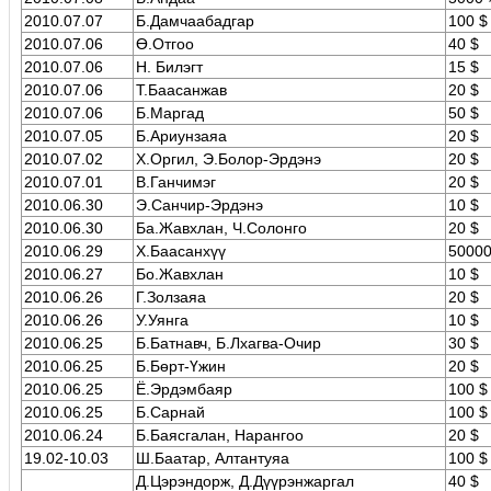
2010.07.07
Б.Дамчаaбадгар
100 $
2010.07.06
Ө.Отгоо
40 $
2010.07.06
Н. Билэгт
15 $
2010.07.06
Т.Баасанжав
20 $
2010.07.06
Б.Маргад
50 $
2010.07.05
Б.Ариунзаяа
20 $
2010.07.02
Х.Оргил, Э.Болор-Эрдэнэ
20 $
2010.07.01
В.Ганчимэг
20 $
2010.06.30
Э.Санчир-Эрдэнэ
10 $
2010.06.30
Бa.Жавхлан, Ч.Солонго
20 $
2010.06.29
Х.Баасанхүү
50000
2010.06.27
Бo.Жавхлан
10 $
2010.06.26
Г.Золзаяа
20 $
2010.06.26
У.Уянга
10 $
2010.06.25
Б.Батнавч, Б.Лхагва-Очир
30 $
2010.06.25
Б.Бөрт-Үжин
20 $
2010.06.25
Ё.Эрдэмбаяр
100 $
2010.06.25
Б.Сарнай
100 $
2010.06.24
Б.Баясгалан, Нарангоо
20 $
19.02-10.03
Ш.Баатар, Алтантуяа
100 $
Д.Цэрэндорж, Д.Дүүрэнжаргал
40 $