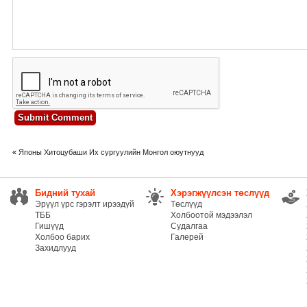
«
Японы Хитоцубаши Их сургуулийн Mонгол оюутнууд
Бидний тухай
Хэрэгжүүлсэн төслүүд
Эрүүл үрс гэрэлт ирээдүй
Төслүүд
ТББ
Холбоотой мэдээлэл
Гишүүд
Судалгаа
Холбоо барих
Галерей
Захидлууд