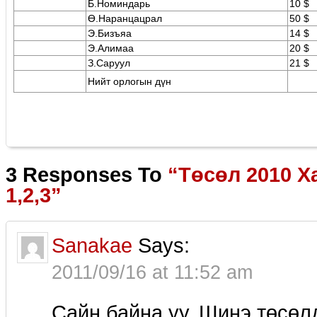
Б.Номиндарь
10 $
Ө.Наранцацрал
50 $
Э.Бизъяа
14 $
Э.Алимаа
20 $
З.Саруул
21 $
Нийт орлогын дүн
3 Responses To
“Төсөл 2010 
1,2,3”
Sanakae
Says:
2011/09/16 at 11:52 am
Сайн байна уу. Шинэ төсөл