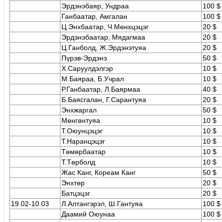
Эрдэнэбаяр, Ундраа
100 $
Ганбаатар, Амгалан
100 $
Ц.Энхбаатар, Ч.Мөнхцэцэг
20 $
Эрдэнэбаатар, Мядагмаа
20 $
Ц.Ганболд, Ж.Эрдэнэтуяа
20 $
Пүрэв-Эрдэнэ
50 $
Х.Саруулдэлгэр
10 $
М.Баяраа, Б.Учрал
10 $
Р.Ганбаатар, Л.Баярмаа
40 $
Б.Баясгалан, Г.Сарантуяа
20 $
Энхжаргал
50 $
Мөнгөнтуяа
10 $
Т.Оюунцэцэг
10 $
Т.Наранцэцэг
10 $
Төмөрбаатар
10 $
Т.Төрболд
10 $
Жас Канг, Кореам Канг
50 $
Энхтөр
20 $
Батцэцэг
20 $
19.02-10.03
Л.Алтангэрэл, Ш.Гантуяа
100 $
Даамий Оюунаа
100 $