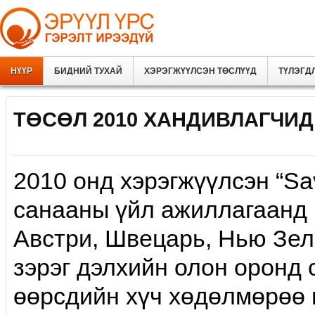
НҮҮР
БИДНИЙ ТУХАЙ
ХЭРЭГЖҮҮЛСЭН ТӨСЛҮҮД
ТҮЛЭГД
ТӨСӨЛ 2010 ХАНДИВЛАГЧИД 
2010 онд хэрэгжүүлсэн “Sav
санааны үйл ажиллагаанд 
Австри, Швецарь, Нью Зела
зэрэг дэлхийн олон оронд 
өөрсдийн хүч хөдөлмөрөө 