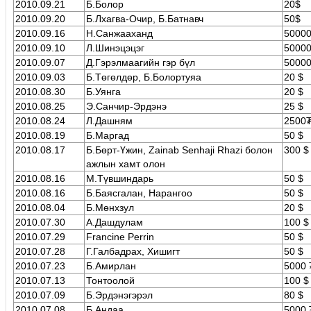
2010.09.21
Б.Болор
20$
2010.09.20
Б.Лхагва-Очир, Б.Батнавч
50$
2010.09.16
Н.Санжааханд
50000
2010.09.10
Л.Шинэцэцэг
50000
2010.09.07
Д.Гэрэлмаагийн гэр бүл
50000
2010.09.03
Б.Төгөлдөр, Б.Болортуяа
20 $
2010.08.30
Б.Уянга
20 $
2010.08.25
Э.Санчир-Эрдэнэ
25 $
2010.08.24
Л.Дашням
2500
2010.08.19
Б.Маргад
50 $
2010.08.17
Б.Бөрт-Үжин, Zainab Senhaji Rhazi болон
300 $
ажлын хамт олон
2010.08.16
М.Түвшиндарь
50 $
2010.08.16
Б.Баясгалан, Нарангоо
50 $
2010.08.04
Б.Мөнхзул
20 $
2010.07.30
А.Дашдулам
100 $
2010.07.29
Francine Perrin
50 $
2010.07.28
Г.Галбадрах, Хишигт
50 $
2010.07.23
Б.Амирлан
5000 
2010.07.13
Тонтоолой
100 $
2010.07.09
Б.Эрдэнэгэрэл
80 $
2010.07.08
Б.Андаа
5000 