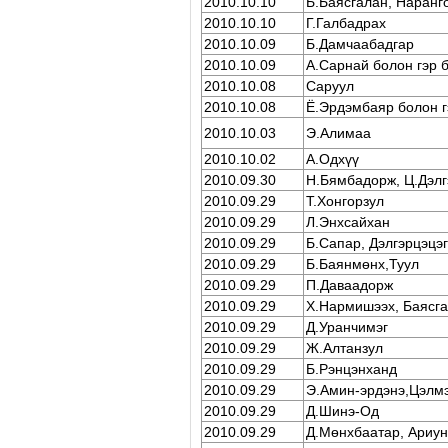
2010.10.10
Б.Баясгалан, Наранг
2010.10.10
Г.Галбадрах
2010.10.09
Б.Дамчаабадгар
2010.10.09
А.Сарнай болон гэр 
2010.10.08
Саруул
2010.10.08
Ё.Эрдэмбаяр болон г
2010.10.03
Э.Алимаа
2010.10.02
А.Одхүү
2010.09.30
Н.Бямбадорж, Ц.Дэлг
2010.09.29
Т.Хонгорзул
2010.09.29
Л.Энхсайхан
2010.09.29
Б.Сапар, Дэлгэрцэцэг
2010.09.29
Б.Баянмөнх,Туул
2010.09.29
П.Даваадорж
2010.09.29
Х.Нармишээх, Баясга
2010.09.29
Д.Уранчимэг
2010.09.29
Ж.Алтанзул
2010.09.29
Б.Рэнцэнханд
2010.09.29
Э.Амин-эрдэнэ,Цэлм
2010.09.29
Д.Шинэ-Од
2010.09.29
Д.Мөнхбаатар, Ариу