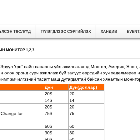
ҮЛСЭН ТӨСЛҮҮД
ТҮЛЭГДЛЭЭС СЭРГИЙЛЭХ
ХАНДИВ
EVENT
Н МОНИТОР 1,2,3
- Эрүүл Үрс” сайн санааны үйл ажиллагаанд Монгол, Америк, Япон,
ийн олон оронд сурч ажиллаж буй залуус өөрсдийн хүч хөдөлмөрөө 
чимт эмчилгээний тасагт маш дутагдалтай байсан хяналтын монито
Дүн
Дүн(доллар)
20$
20
14$
14
20$
20
“Change for
75$
75
60$
60
30$
30
50$
50