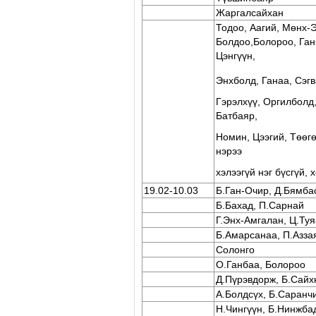
Жаргалсайхан
Тодоо, Аагий, Мөнх-
Болдоо,Болороо, Ган
Цэнгүүн,
Энхболд, Ганаа, Сэгв
Гэрэлхүү, Оргилболд,
Батбаяр,
Номин, Цээгий, Төөг
нэрээ
хэлээгүй нэг бүсгүй, 
19.02-10.03
Б.Ган-Очир, Д.Бямба
Б.Бахад, П.Сарнай
Г.Энх-Амгалан, Ц.Туя
Б.Амарсанаа, П.Азза
Солонго
О.Ганбаа, Болороо
Д.Пүрэвдорж, Б.Сайх
А.Болдсүх, Б.Саранч
Н.Чингүүн, Б.Нинжба