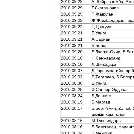
2010.09.29
А.Шийрэвнямба, Амг
2010.09.29
Т.Лхагва-очир
2010.09.29
П.Жавхлан
2010.09.29
Ж.Жамбалдорж, Гэрэ
2010.09.22
Ц.Цэнгүүн
2010.09.21
Б.Уянга
2010.09.21
А.Сарнай
2010.09.21
Б.Болор
2010.09.20
Б.Лхагва-Очир, Б.Бат
2010.09.16
Н.Санжааханд
2010.09.10
Л.Шинэцэцэг
2010.09.07
Д.Гэрэлмаагийн гэр 
2010.09.03
Б.Төгөлдөр, Б.Болор
2010.08.30
Б.Уянга
2010.08.25
Э.Санчир-Эрдэнэ
2010.08.24
Л.Дашням
2010.08.19
Б.Маргад
2010.08.17
Б.Бөрт-Үжин, Zainab 
ажлын хамт олон
2010.08.16
М.Түвшиндарь
2010.08.16
Б.Баясгалан, Наранг
2010.08.04
Б.Мөнхзул