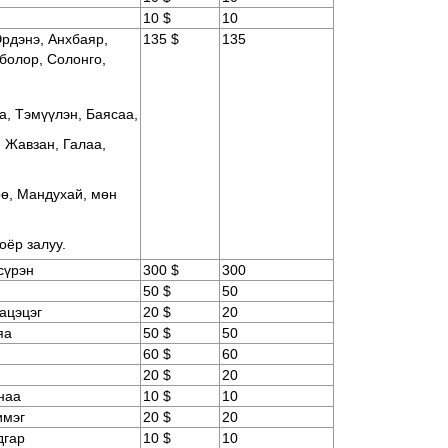
10 $
10
Эрдэнэ, Анхбаяр,
135 $
135
болор, Солонго,
а, Тэмүүлэн, Баясаа,
 Жавзан, Галаа,
өө, Мандухай, мөн
хоёр залуу.
сүрэн
300 $
300
50 $
50
ацэцэг
20 $
20
яа
50 $
50
60 $
60
20 $
20
наа
10 $
10
имэг
20 $
20
дгар
10 $
10