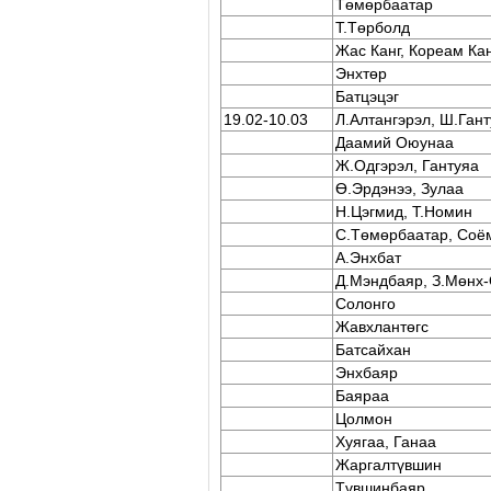
Төмөрбаатар
Т.Төрболд
Жас Канг, Кореам Ка
Энхтөр
Батцэцэг
19.02-10.03
Л.Алтангэрэл, Ш.Ган
Даамий Оюунаа
Ж.Одгэрэл, Гантуяа
Ө.Эрдэнээ, Зулаа
Н.Цэгмид, T.Номин
С.Төмөрбаатар, Соё
А.Энхбат
Д.Мэндбаяр, З.Мөнх
Солонго
Жавхлантөгс
Батсайхан
Энхбаяр
Баяраа
Цолмон
Хуягаа, Ганаа
Жаргалтүвшин
Түвшинбаяр