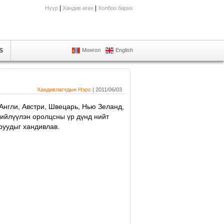
|
|
Нүүр
Хандив өгөх
Холбоо барих
S
Монгол
English
Хандивлагчдын Нэрс
| 2011/06/03
 Англи, Австри, Швецарь, Нью Зеланд,
нийлүүлэн оролцсны үр дүнд нийт
руудыг хандивлав.