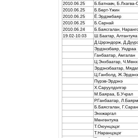
2010.06.25
Б.Батнавч, Б.Лхагва-
2010.06.25
Б.Бөрт-Үжин
2010.06.25
Ё.Эрдэмбаяр
2010.06.25
Б.Сарнай
2010.06.24
Б.Баясгалан, Наранг
19.02-10.03
Ш.Баатар, Алтантуяа
Д.Цэрэндорж, Д.Дүүр
Эрдэнэбаяр, Ундраа
Ганбаатар, Амгалан
Ц.Энхбаатар, Ч.Мөнх
Эрдэнэбаатар, Мяда
Ц.Ганболд, Ж.Эрдэнэ
Пүрэв-Эрдэнэ
Х.Саруулдэлгэр
М.Баяраа, Б.Учрал
Р.Ганбаатар, Л.Баяр
Б.Баясгалан, Г.Сара
Энхжаргал
Мөнгөнтуяа
Т.Оюунцэцэг
Т.Наранцэцэг