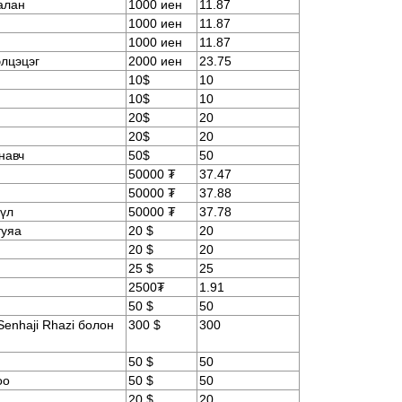
алан
1000 иен
11.87
1000 иен
11.87
1000 иен
11.87
лцэцэг
2000 иен
23.75
10$
10
10$
10
20$
20
20$
20
навч
50$
50
50000 ₮
37.47
50000 ₮
37.88
бүл
50000 ₮
37.78
туяа
20 $
20
20 $
20
25 $
25
2500₮
1.91
50 $
50
Senhaji Rhazi болон
300 $
300
50 $
50
оо
50 $
50
20 $
20