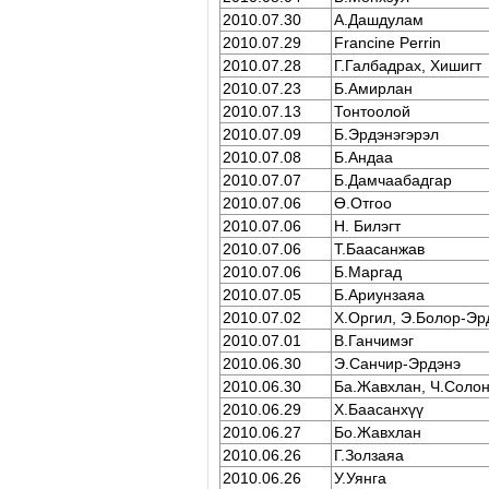
2010.07.30
А.Дашдулам
2010.07.29
Francine Perrin
2010.07.28
Г.Галбадрах, Хишигт
2010.07.23
Б.Амирлан
2010.07.13
Тонтоолой
2010.07.09
Б.Эрдэнэгэрэл
2010.07.08
Б.Андаа
2010.07.07
Б.Дамчаaбадгар
2010.07.06
Ө.Отгоо
2010.07.06
Н. Билэгт
2010.07.06
Т.Баасанжав
2010.07.06
Б.Маргад
2010.07.05
Б.Ариунзаяа
2010.07.02
Х.Оргил, Э.Болор-Эр
2010.07.01
В.Ганчимэг
2010.06.30
Э.Санчир-Эрдэнэ
2010.06.30
Бa.Жавхлан, Ч.Солон
2010.06.29
Х.Баасанхүү
2010.06.27
Бo.Жавхлан
2010.06.26
Г.Золзаяа
2010.06.26
У.Уянга