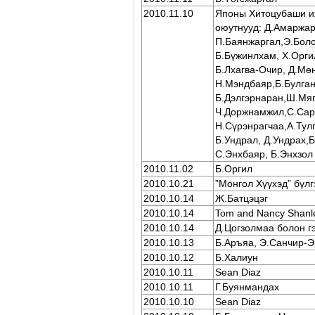
2010.11.10
Японы Хитоцубаши и
оюутнууд: Д.Амаржар
П.Баянжаргал,Э.Боло
Б.Бүжинлхам, Х.Орги
Б.Лхагва-Очир, Д.Мө
Н.Мэндбаяр,Б.Булган
Б.Дэлгэрнаран,Ш.Мяг
Ч.Доржнамжил,С.Сара
Н.Сүрэнрагчаа,А.Тулг
Б.Ундрал, Д.Ундрах,Б
C.Энхбаяр, Б.Энхзол
2010.11.02
Б.Оргил
2010.10.21
‎”Монгол Хүүхэд” бүл
2010.10.14
Ж.Батцэцэг
2010.10.14
Tom and Nancy Shanl
2010.10.14
Д.Цогзолмаа болон г
2010.10.13
Б.Аръяа, Э.Санчир-Э
2010.10.12
Б.Халиун
2010.10.11
Sean Diaz
2010.10.11
Г.Буянмандах
2010.10.10
Sean Diaz