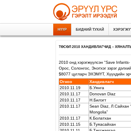
НҮҮР
БИДНИЙ ТУХАЙ
ХЭРЭГЖҮ
ТӨСӨЛ 2010 ХАНДИВЛАГЧИД – ХЯНАЛТЫ
2010 онд хэрэгжүүлсэн “Save Infants
Орос, Солонгос, Энэтхэг зэрэг дэлх
$8077 цугларч ЭХЭМҮТ, Хүүхдийн эр
Огноо
Хандивлагч
2010.11.19
Б.Уянга
2010.11.17
Donovan Diaz
2010.11.17
Н.Билэгт
2010.11.17
Sean Diaz, Л.Сайхан 
Mongolia”
2010.11.17
К.Болатхан
2010.11.15
Б.Туяасайхан
2010.11.11
Б.Төгсжаргал