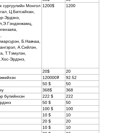
х сургуулийн Монгол
1200$
1200
гал, Ц.Батсайхан,
р-Эрдэнэ,
л,Э.Гэндэнжамц,
нгөнзаяа,
,
марсүрэн, Б.Навчаа,
нгэрэл, А.Сийлэн,
а, Т.Тэмүлэн,
.Хос-Эрдэнэ,
20$
20
гэмийхэн
120000₮
92.52
50 $
50
ey
368$
368
эр бүлийнхэн
222 $
222
рдэнэ
50 $
50
100 $
100
10 $
10
20 $
20
10 $
10