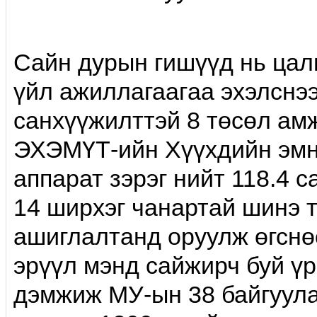
Сайн дурын гишүүд нь цал
үйл ажиллагаагaa эхэлcнээ
санхүүжилттэй 8 төсөл ам
ЭХЭМҮТ-ийн Хүүхдийн эмнэ
аппарат зэрэг нийт 118.4 с
14 ширхэг чанартай шинэ 
ашиглалтанд оруулж өгснөө
эрүүл мэнд сайжирч буй үр
дэмжиж МУ-ын 38 байгуулаг