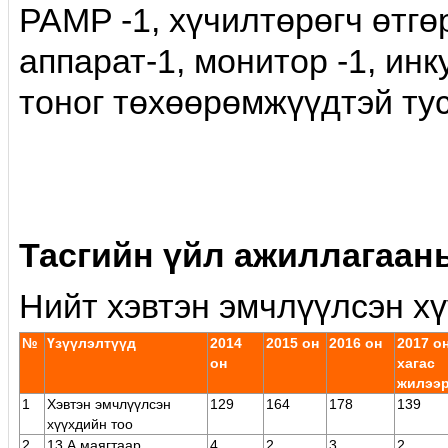
PAMP -1, хүчилтөрөгч өтгөр
аппарат-1, монитор -1, инк
тоног төхөөрөмжүүдтэй ту
Тасгийн үйл ажиллагаан
Нийт хэвтэн эмчлүүлсэн хү
№
Үзүүлэлтүүд
2014
2015 он
2016 он
2017 
он
хагас
жилээ
1
Хэвтэн эмчлүүлсэн
129
164
178
139
хүүхдийн тоо
2
13 А маягтаар
4
2
3
2