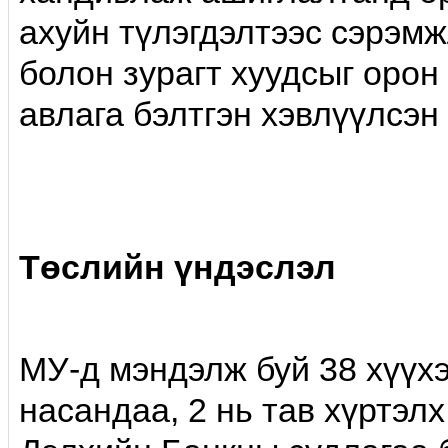
ахуйн түлэгдэлтээс сэрэм
болон зурагт хуудсыг орон
авлага бэлтгэн хэвлүүлсэн
Төслийн үндэслэл
МУ-д мэндэлж буй 38 хүүхэ
насандаа, 2 нь тав хүртэл