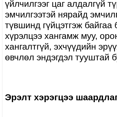
үйлчилгээг цаг алдалгүй т
эмчилгээтэй нярайд эмчил
түвшинд гүйцэтгэж байгаа
хүрэлцээ хангамж муу, ор
хангалтгүй, эхчүүдийн эрү
өвчлөл эндэгдэл тууштай б
Эрэлт хэрэгцээ шаардла