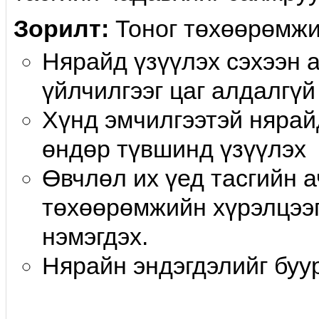
Зорилт:
Тоног төхөөрөмжи
Нярайд үзүүлэх сэхээн 
үйлчилгээг цаг алдалгүй
Xүнд эмчилгээтэй нярай
өндөр түвшинд үзүүлэх
Өвчлөл их үед тасгийн 
төхөөрөмжийн хүрэлцээг
нэмэгдэх.
Нярайн эндэгдэлийг бу