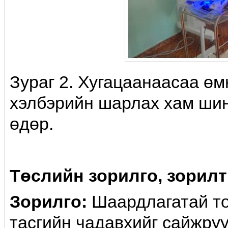
Зураг 2. Хугацаанаасаа өм
хэлбэрийн шарлах хам шин
өдөр.
Төслийн зорилго, зорилт
Зорилго:
Шаардлагатай т
тасгийн чадавхийг сайжру