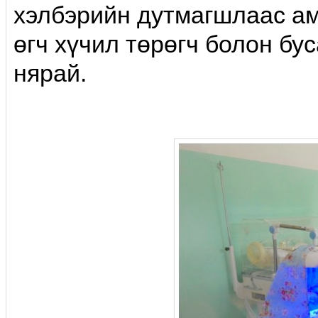
хэлбэрийн дутмагшлаас ам
өгч хүчил төрөгч болон бу
нярай.