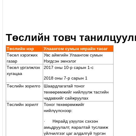
Төслийн товч танилцуул
Төслийн нэр
Улаангом сумын нярайн тасaг
Төсөл хэрэгжих
Увс аймгийн Улаангом сумын
газар
Нэгдсэн эмнэлэг
Төсөл үргэлжлэх
2017 оны 10-p сарын 1-с
хугацаа
2018 оны 7-p сарын 1
Төслийн зорилго
Шаардлагатай тоног
төхөөрөмжийг нийлүүлж тасгийн
чадавхийг сайжруулах
Төслийн зорилт
Тоног төхөөрөмжийг
нийлүүлснээр:
· Нярайд үзүүлэх сэхээн
амьдруулалт, яаралтай тусламж
үйлчилгээг цаг алдалгүй түргэн