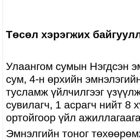
Төсөл хэрэгжих байгуул
Улаангом сумын Нэгдсэн эм
сум, 4-н өрхийн эмнэлэгий
тусламж үйлчилгээг үзүүлж
сувилагч, 1 асрагч нийт 8 
ортойгоор үйл ажиллагаага
Эмнэлгийн тоног төхөөрөм