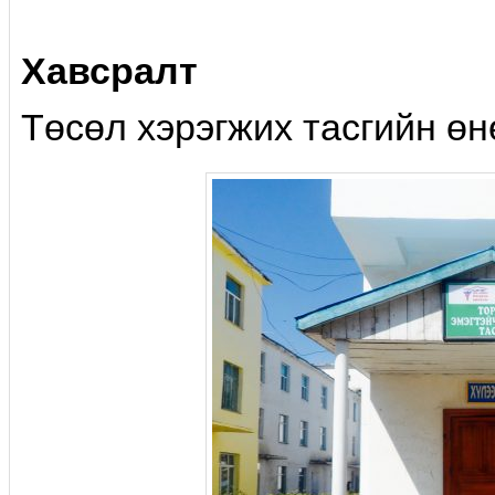
Хавсралт
Төсөл хэрэгжих тасгийн өн