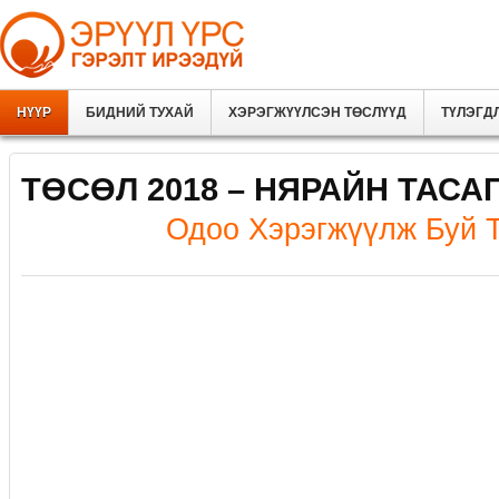
НҮҮР
БИДНИЙ ТУХАЙ
ХЭРЭГЖҮҮЛСЭН ТӨСЛҮҮД
ТҮЛЭГД
ТӨСӨЛ 2018 – НЯРАЙН ТАСАГ
Одоо Хэрэгжүүлж Буй 