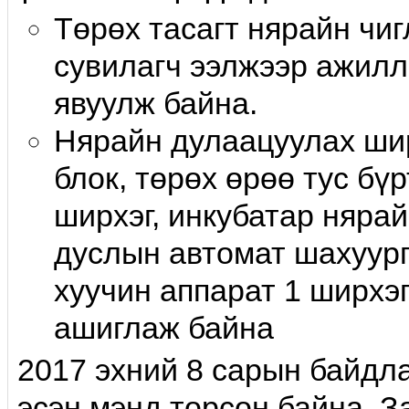
Төрөх тасагт нярайн чиг
сувилагч ээлжээр ажилл
явуулж байна.
Нярайн дулаацуулах шир
блок, төрөх өрөө тус бү
ширхэг, инкубатар нярай
дуслын автомат шахуург
хуучин аппарат 1 ширхэ
ашиглаж байна
2017 эхний 8 сарын байдла
эсэн мэнд төрсөн байна. З