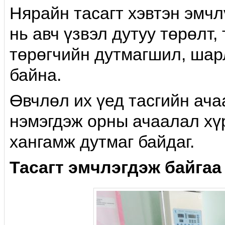
Нярайн тасагт хэвтэн эмч
нь авч үзвэл дутуу төрөлт
төрөгчийн дутмагшил, шарла
байна.
Өвчлөл их үед тасгийн ача
нэмэгдэж орны ачаалал хү
хангамж дутмаг байдаг.
Тасагт эмчлэгдэж байгаа