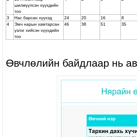
шилжүүлсэн хүүхдийн
тоо
3
Нас барсан хүүхэд
24
20
16
8
4
Эмч нарын хамтарсан
46
38
51
35
үзлэг хийсэн хүүхдийн
тоо
Өвчлөлийн байдлаар нь ав