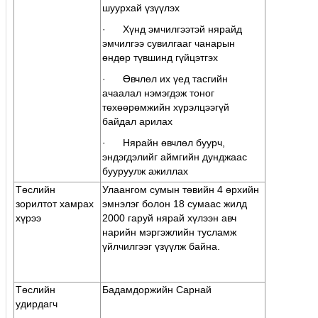
шуурхай үзүүлэx
· Xүнд эмчилгээтэй нярайд
эмчилгээ сувилгааг чанарын
өндөр түвшинд гүйцэтгэх
· Өвчлөл их үед тасгийн
ачаалал нэмэгдэж тоног
төхөөрөмжийн хүрэлцээгүй
байдал арилах
· Нярайн өвчлөл буурч,
эндэгдэлийг аймгийн дунджаас
бууруулж ажиллаx
Төслийн
Улаангом сумын төвийн 4 өрхийн
зорилтот хамрах
эмнэлэг болон 18 сумаас жилд
хүрээ
2000 гаруй нярай хүлээн авч
нарийн мэргэжлийн тусламж
үйлчилгээг үзүүлж байна.
Төслийн
Бадамдоржийн Сарнай
удирдагч