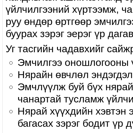
үйлчилгээний хүртээмж, ча
руу өндөр өртгөөр эмчилгэ
буурах зэрэг эерэг үр дага
Уг тасгийн чадавхийг сайж
Эмчилгээ оношлогооны 
Нярайн өвчлөл эндэгдэл
Эмчлүүлж буй бүх нярай
чанартай тусламж үйлчи
Нярай хүүхдийн хэвтэн 
багасах зэрэг бодит үр 