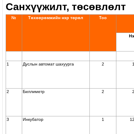
Санхүүжилт, төсөвлөлт
№
Төхөөрөмжийн нэр төрөл
Тоо
Н
1
Дуслын автомат шахуурга
2
1
2
Биллиметр
2
2
3
Инкубатор
1
12