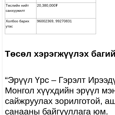
Төслийн нийт
20,380,000₮
санхүүжилт
Холбоо барих
96002369, 99270831
утас
Төсөл хэрэгжүүлэх баги
“Эрүүл Үрс – Гэрэлт Ирээд
Монгол хүүхдийн эрүүл мэн
сайжруулах зорилготой, аш
санааны байгууллага юм.