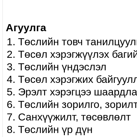
Агуулга
Төслийн товч танилцуул
Төсөл хэрэгжүүлэх баги
Төслийн үндэслэл
Төсөл хэрэгжих байгуул
Эрэлт хэрэгцээ шаардла
Төслийн зорилго, зорил
Санхүүжилт, төсөвлөлт
Төслийн үр дүн