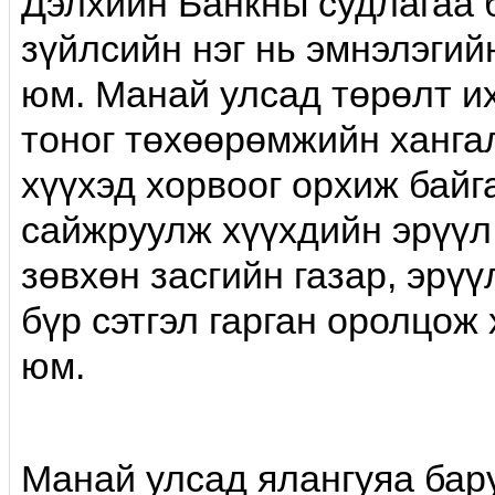
Дэлхийн Банкны судлагаа 
зүйлсийн нэг нь эмнэлэги
юм. Манай улсад төрөлт их
тоног төхөөрөмжийн ханга
хүүхэд хорвоог орхиж байг
сайжруулж хүүхдийн эрүүл
зөвхөн засгийн газар, эрү
бүр сэтгэл гарган оролцож
юм.
Манай улсад ялангуяа бар