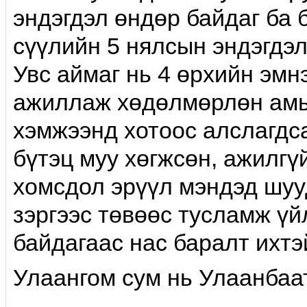
эндэгдэл өндөр байдаг ба 
сүүлийн 5 нялсын эндэгдэл
Увс аймаг нь 4 өрхийн эмн
ажиллаж хөдөлмөрлөн амь
хэмжээнд хотоос алслагдса
бүтэц муу хөгжсөн, ажилгү
хомсдол эрүүл мэндэд шуу
зэргээс төвөөс тусламж үй
байдагаас нас баралт ихтэ
Улаангом сум нь Улаанбаат