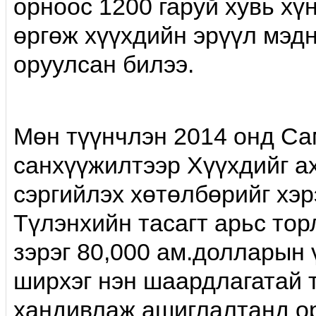
орноос 1200 гаруй хувь хүн
өргөж хүүхдийн эрүүл мэд
оруулсан билээ.
Мөн түүнчлэн 2014 онд Са
санхүүжилтээр Xүүхдийг а
сэргийлэх хөтөлбөрийг хэ
Түлэнхийн тасагт арьс тор
зэрэг 80,000 ам.долларын 
ширхэг нэн шаардлагатай 
хандивлаж ашиглалтанд ор