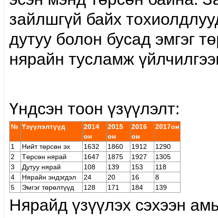
зайлшгүй байх тохиолдлууд
дутуу болон бусад эмгэг т
нярайн тусламж үйлчилгээг
Үндсэн тоон үзүүлэлт:
№
Үзүүлэлтүүд
2014
2015
2016
2017он
он
он
он
1
Нийт төрсөн эх
1632
1860
1912
1290
2
Төрсөн нярай
1647
1875
1927
1305
3
Дутуу нярай
108
139
153
118
4
Нярайн эндэгдэл
24
20
16
8
5
Эмгэг төрөлтүүд
128
171
184
139
Нярайд үзүүлэх сэхээн ам