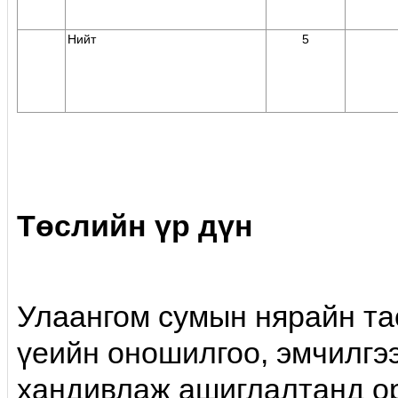
Нийт
5
Төслийн үр дүн
Улаангом сумын нярайн тас
үеийн оношилгоо, эмчилгэ
хандивлаж ашиглалтанд о