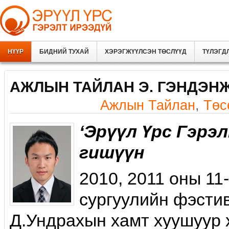
НҮҮР
БИДНИЙ ТУХАЙ
ХЭРЭГЖҮҮЛСЭН ТӨСЛҮҮД
ТҮЛЭГД
АЖЛЫН ТАЙЛАН Э. ГЭНДЭН
Ажлын Тайлан
,
Төс
‘Эрүүл Үрс Гэрэ
гишүүн
2010, 2011 оны 1
сургуулийн фэсти
Д.Ундрахын хамт хуушуур 