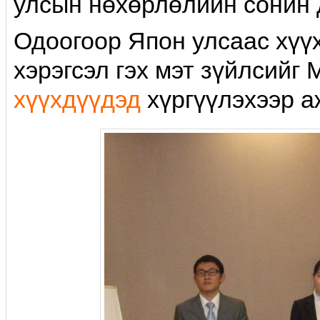
улсын нөхөрлөлийн сонин 
Одоогоор Япон улсаас хүү
хэрэгсэл гэх мэт зүйлсийг
хүүхдүүдэд
хүргүүлэхээр а