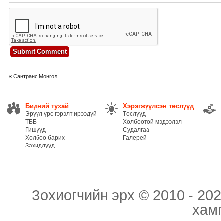
«
Сантранс Монгол
Бидний тухай
Хэрэгжүүлсэн төслүүд
Эрүүл үрс гэрэлт ирээдүй
Төслүүд
ТББ
Холбоотой мэдээлэл
Гишүүд
Судалгаа
Холбоо барих
Галерей
Захидлууд
Зохиогчийн эрх © 2010 - 202
хам