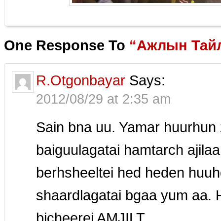
One Response To
“Ажлын Тайл
R.Otgonbayar
Says:
2012/08/29 at 2:35 am
Sain bna uu. Yamar huurhun z
baiguulagatai hamtarch ajila
berhsheeltei hed heden huu
shaardlagatai bgaa yum aa. H
bicheerei AMJILT