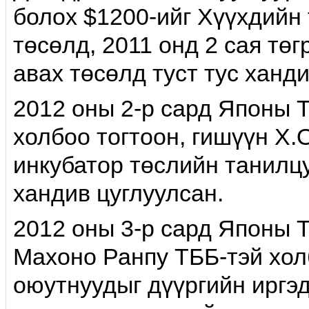
болох $1200-ийг Хүүхдийн
төсөлд, 2011 онд 2 сая тө
авах төсөлд туст тус ханд
2012 оны 2-р сард Японы 
холбоо тогтоон, гишүүн Х.
инкубатор төслийн танилцу
хандив цуглуулсан.
2012 оны 3-р сард Японы 
Махоно Ранпу ТББ-тэй холб
оюутнуудыг дүүргийн иргэд