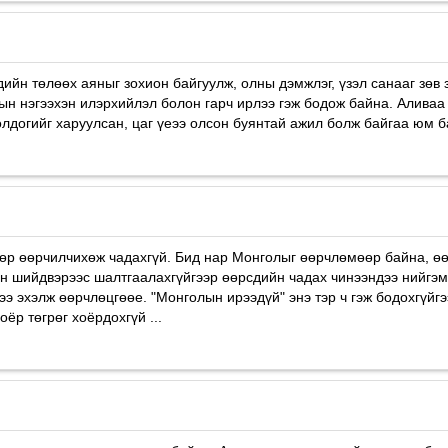
хдийн төлөөх аяныг зохион байгуулж, олны дэмжлэг, үзэл санааг зөв 
ын нэгээхэн илэрхийлэл болон гарч ирлээ гэж бодож байна. Аливаа 
догийг харуулсан, цаг үеээ олсон буянтай ажил болж байгаa юм ба
дөр өөрчилчихөж чадахгүй. Бид нар Монголыг өөрчлөмөөр байна, өө
лын шийдвэрээс шалтгаалахгүйгээр өөрсдийн чадах чинээндээ нийгэ
ээ эхэлж өөрчлөцгөөе. "Монголын ирээдүй" энэ тэр ч гэж бодохгүйгэ
оёр төгрөг хоёрдохгүй ...