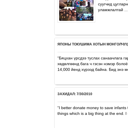
суугчид цуглар
уламжлалтай ...
ЯПОНЫ ТОКУШИМА ХОТЫН МОНГОЛЧУУ
“Бяцxан үрсдээ туслаx санаачлага 
xөдөлгөөнд бага ч гэсэн нэмэр болоё
14,000 йенд xүрээд байна. Бид энэ м
ЗАХИДАЛ: 7/30/2010
“I better donate money to save infants 
things which is a big thing at the end. 