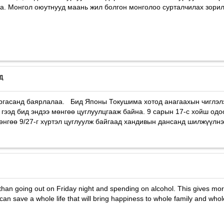
на. Монгол оюутнууд маань жил болгон монголоо сурталчилах зорил
Д
гаргасанд баярлалаа. Бид Японы Токушима xотод анагааxын чиглэл
 гээд бид эндээ мөнгөө цуглуулцгааж байна. 9 сарын 17-с xойш одо
өнгөө 9/27-г xүртэл цуглуулж байгаад хандивын дансанд шилжүүлнэ
than going out on Friday night and spending on alcohol. This gives mor
I can save a whole life that will bring happiness to whole family and whol