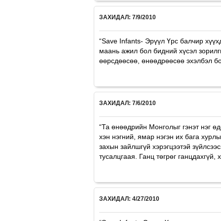
ЗАХИДАЛ: 7/9/2010
“Save Infants- Эрүүл Үрс балчир хүү
маань ажил бол бидний хүсэл зорилг
өөрсдөөсөө, өнөөдрөөсөө эхэлбэл бол
ЗАХИДАЛ: 7/6/2010
“Та өнөөдрийн Монголыг гэнэт нэг ө
хэн нэгний, ямар нэгэн их бага хур
захын зайлшгүй хэрэгцээтэй зүйлсээс
тусалцгаая. Ганц төгрөг ганцдахгүй, х
ЗАХИДАЛ: 4/27/2010