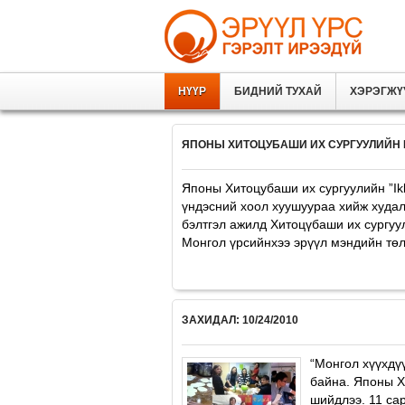
НҮҮР
БИДНИЙ ТУХАЙ
ХЭРЭГЖҮ
ЯПОНЫ ХИТОЦУБАШИ ИХ СУРГУУЛИЙН 
Японы Хитоцубаши их сургуулийн ”Ik
үндэсний хоол хуушуураа хийж худал
бэлтгэл ажилд Хитоцүбаши их сургуу
Монгол үрсийнхээ эрүүл мэндийн төлө
ЗАХИДАЛ: 10/24/2010
“Монгол хүүхдү
байна. Японы Х
шийдлээ. 11 са