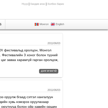
|
|
Нүүр
Хандив өгөх
Холбоо барих
S
Монгол
English
2011/06/03
. Уг фестивальд оролцон, Монгол
. Фестивалийн 3 хоног болон түүний
цаг заваа харамгүй гарган оролцож,
ДЭЛГЭРЭНГҮЙ
2011/06/03
э оруулж бгаад сэтгэл хангалуун
сдийн хувь нэмэрээ оруулахаар
х оюутнууд болон ойр хавийн оршин