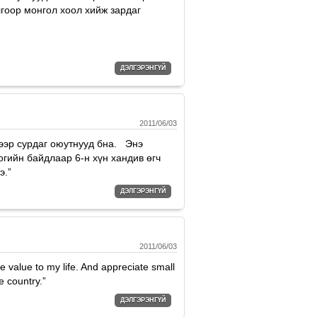
гоор монгол хоол хийж зардаг
ДЭЛГЭРЭНГҮЙ
2011/06/03
ээр сурдаг оюутнууд бна. Энэ
огийн байдлаар 6-н xүн xандив өгч
э.”
ДЭЛГЭРЭНГҮЙ
2011/06/03
e value to my life. And appreciate small
e country.”
ДЭЛГЭРЭНГҮЙ