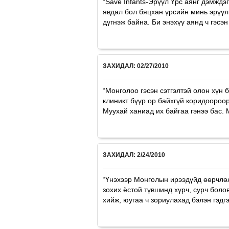
“Save Infants-Эрүүл Үрс аянг дэмждэ
явдал бол бяцхан үрсийн минь эрүүл
дүгнэж байна. Би энэхүү аянд ч гэсэ
ЗАХИДАЛ: 02/27/2010
“Монголоо гэсэн сэтгэлтэй олон хүн 
клиникт бүүр ор байхгүй коридоороор
Муухай ханиад их байгаа гэнээ бас. 
ЗАХИДАЛ: 2/24/2010
“Үнэхээр Монголын ирээдүйд өөрчлөл
зохих ёстой түвшинд хүрч, сурч бол
хийж, юугаа ч зориулахад бэлэн гэдгэ