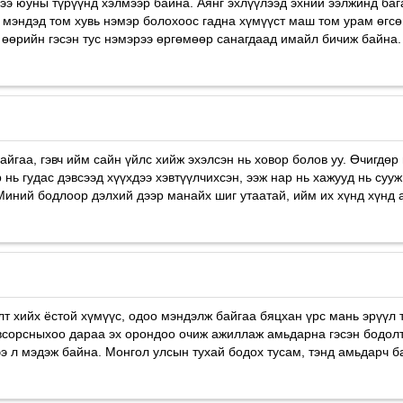
гээ юуны түрүүнд хэлмээр байна. Аянг эхлүүлээд эхний ээлжинд ба
 мэндэд том хувь нэмэр болохоос гадна хүмүүст маш том урам өгсө
н өөрийн гэсэн тус нэмэрээ өргөмөөр санагдаад имайл бичиж байна. 
байгаа, гэвч ийм сайн үйлс хийж эхэлсэн нь ховор болов уу. Өчигдө
 нь гудас дэвсээд хүүхдээ хэвтүүлчихсэн, ээж нар нь хажууд нь сууж
Миний бодлоор дэлхий дээр манайх шиг утаатай, ийм их хүнд хүнд а
т хийх ёстой хүмүүс, одоо мэндэлж байгаа бяцxан үрс мань эрүүл т
овсорсныхоо дараа эх орондоо очиж ажиллаж амьдарна гэсэн бодолт
э л мэдэж байна. Монгол улсын тухай бодох тусам, тэнд амьдарч бай