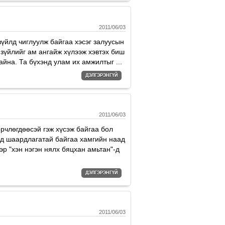
2011/06/03
зүйлд чиглуулж байгаа хэсэг залуусын
зүйлийг ам ангайж хүлээж хэвтэх биш
йна. Та бүхэнд улам их амжилтыг ...
ДЭЛГЭРЭНГҮЙ
2011/06/03
рчлөгдөөсэй гэж хүсэж байгаа бол
мд шаардлагатай байгаа хамгийн наад
эр "хэн нэгэн нялх бяцхан амьтан"-д
ДЭЛГЭРЭНГҮЙ
2011/06/03