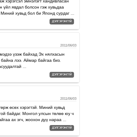
гаж хэрэгсэл эмнэлэгт хандивласан
н үйл явдал болсон гэж хувьдаа
Миний хувьд бол би Японд сурдаг ...
ДЭЛГЭРЭНГҮЙ
2011/06/03
р мэдээ үзэж байхад Эх нялхасын
 байна лээ. Аймар байгаа биз.
суудалтай ...
ДЭЛГЭРЭНГҮЙ
2011/06/03
өрж өсөх хэрэгтэй. Миний хувьд
ой байдаг. Монгол улсын төлөө юу ч
гаа ах эгч, жоохон дүү нараа ...
ДЭЛГЭРЭНГҮЙ