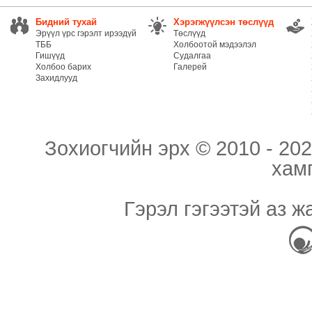
Бидний тухай
Хэрэгжүүлсэн төслүүд
Эрүүл үрс гэрэлт ирээдүй
Төслүүд
ТББ
Холбоотой мэдээлэл
Гишүүд
Судалгаа
Холбоо барих
Галерей
Захидлууд
Зохиогчийн эрх © 2010 - 202
хам
Гэрэл гэгээтэй аз ж