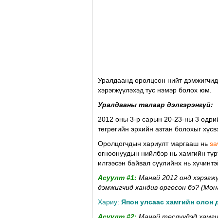
Уралдаанд оролцсон нийт дэмжигчид
хэрэгжүүлэхэд тус нэмэр болох юм.
Уралдааны талаар дэлгэрэнгүй:
2012 оны 3-р сарын 20-23-ны 3 өдри
төгрөгийн эрхийн азтан болохыг хүс
Оролцогчдын хариулт маргааш нь
sa
огноонуудын нийлбэр нь хамгийн түр
илгээсэн байвал сүүлийнх нь хүчинтэ
Aсуулт #1:
Манай 2012 онд хэрэгж
дэмжигчид хандив өргөсөн бэ? (Мон
Хариу:
Япон улсаас хамгийн олон 
Aсуулт #2:
Манай төслүүдэд хамгий