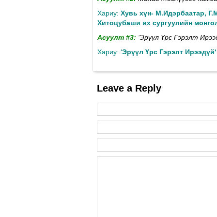
Хариу:
Хувь хүн- М.Идэрбаатар, Г.
Хитоцубаши их сургуулийн монгол
Aсуулт #3:
‘Эрүүл Үрс Гэрэлт Ирээ
Хариу: ‘
Эрүүл Үрс Гэрэлт Ирээдүй
Leave a Reply