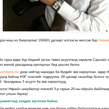
дээ маш их баярлалаа! 150601 дугаарт илгээсэн мессэж бүр
Нярай
йн турш өдөр бүр бидний зүгээс тавих асуултанд хариулж
Сарнайх
с
вэл манай уралдаанд оролцохыг бид урьсан билээ.
veinfants.mn
дээр нийтэд харагдах ба бүгдийг зөв хариулсан, өдөр 
үүнд байгаа НЭГ ялагчийг тодруулна. 00 цагаар тасалбар болгох ту
й. Уралдааны 3 асуулт ба зөв хариултууд:
үүлэх Нярайн инкубатор төсөлд 3-р сарын 20-ны өдрийн байдлаар
гол улсын дараа)
дэмжигчид хандив өргөсөн байна.
н өндөр хандив өргөсөн хувь хүн болон албан байгууллагын нэри