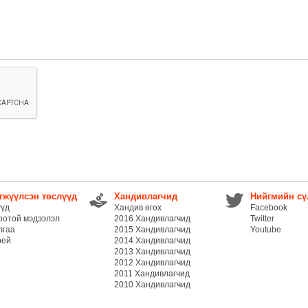
гжүүлсэн төслүүд
Хандивлагчид
Нийгмийн сү
үүд
Хандив өгөх
Facebook
оотой мэдээлэл
2016 Хандивлагчид
Twitter
лгаа
2015 Хандивлагчид
Youtube
рей
2014 Хандивлагчид
2013 Хандивлагчид
2012 Хандивлагчид
2011 Хандивлагчид
2010 Хандивлагчид