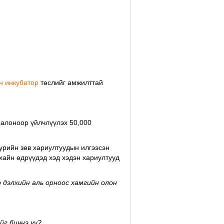
н инкубатор
төслийг амжилттай
алоноор үйлчлүүлэх 50,000
бүрийн зөв хариултуудын илгээсэн
хайн өдрүүдэд хэд хэдэн хариултууд
 дэлхийн аль орноос хамгийн олон
йг бичнэ үү?