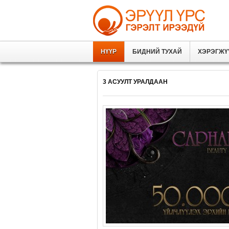
НҮҮР
БИДНИЙ ТУХАЙ
ХЭРЭГЖҮ
3 АСУУЛТ УРАЛДААН