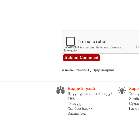
«
Ажлын тайлан Ц. Эрдэмжаргал
Бидний тухай
Хэрэ
Эрүүл үрс гэрэлт ирээдүй
Төсл
ТББ
Холб
Гишүүд
Суда
Холбоо барих
Гале
Захидлууд