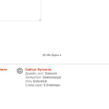
JCI Их Хүрээ
»
лжээ
Сайтыг бүтээсэн
Домайн, хост:
Datacom
Хөгжүүлэлт:
Saikhanjargal
Лого:
Erdenebat
Слайд зураг:
E.Enkhtulga