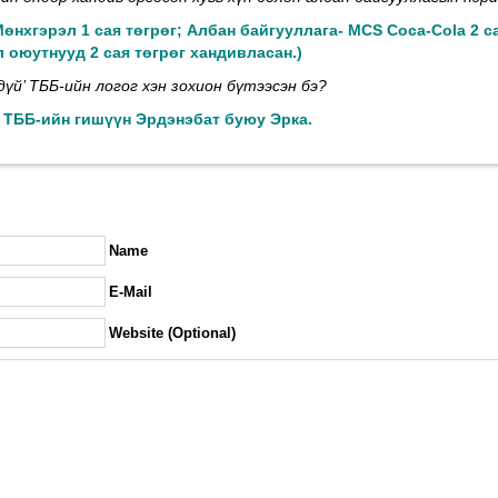
Мөнхгэрэл 1 сая төгрөг; Албан байгууллага- MCS Coca-Cola 2 с
 оюутнууд 2 сая төгрөг
хандивласан.
)
дүй’ ТББ-ийн логог хэн зохион бүтээсэн бэ?
‘ ТББ-ийн гишүүн Эрдэнэбат буюу Эрка.
Name
E-Mail
Website (Optional)