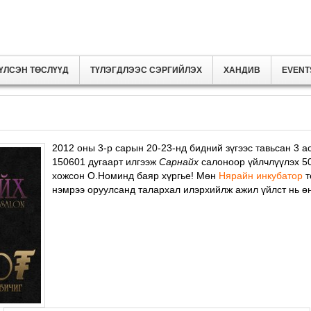
ҮЛСЭН ТӨСЛҮҮД
ТҮЛЭГДЛЭЭС СЭРГИЙЛЭХ
ХАНДИВ
EVENT
2012 оны 3-р сарын 20-23-нд бидний зүгээс тавьсан 3 а
150601 дугаарт илгээж
Сарнайх
салоноор үйлчлүүлэх 50
хожсон О.Номинд баяр хүргье! Мөн
Нярайн инкубатор
т
нэмрээ оруулсанд талархал илэрхийлж ажил үйлст нь ө