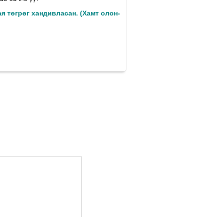
ая төгрөг хандивласан. (Xамт олон-