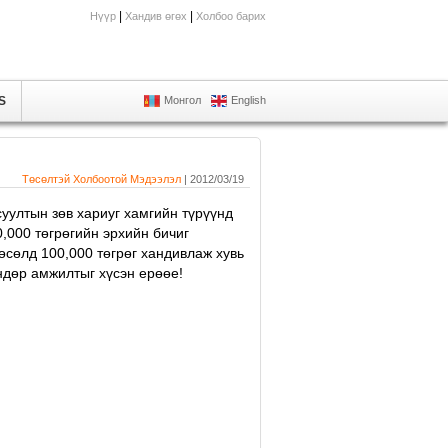
|
|
Нүүр
Хандив өгөх
Холбоо барих
S
Монгол
English
Төсөлтэй Холбоотой Мэдээлэл
| 2012/03/19
суултын зөв хариуг хамгийн түрүүнд
,000 төгрөгийн эрхийн бичиг
өсөлд 100,000 төгрөг хандивлаж хувь
ндөр амжилтыг хүсэн ерөөе!