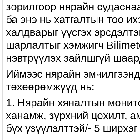
зорилгоор нярайн судаснаа
ба энэ нь хатгалтын тоо и
халдварыг үүсгэх эрсдэлтэ
шарлалтыг хэмжигч Bilimet
нэвтрүүлэх зайлшгүй шаард
Иймээс нярайн эмчилгээнд
төхөөрөмжүүд нь:
1. Нярайн хяналтын монито
ханамж, зүрхний цохилт, а
бүх үзүүлэлттэй/- 5 ширхэг