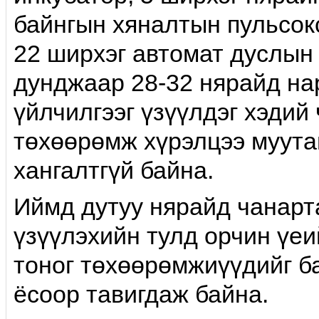
байнгын хяналтын пульсокс
22 ширхэг автомат дуслын
дунджаар 28-32 нярайд на
үйлчилгээг үзүүлдэг хэдий 
төхөөрөмж хүрэлцээ муута
хангалтгүй байна.
Иймд дутуу нярайд чанарт
үзүүлэхийн тулд орчин үеи
тоног төхөөрөмжиүүдийг б
ёсоор тавигдаж байна.