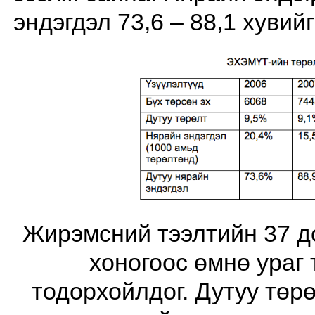
эндэгдэл 73,6 – 88,1 хувийг
Жирэмсний тээлтийн 37 д
хоногоос өмнө ураг 
тодорхойлдог. Дутуу төр