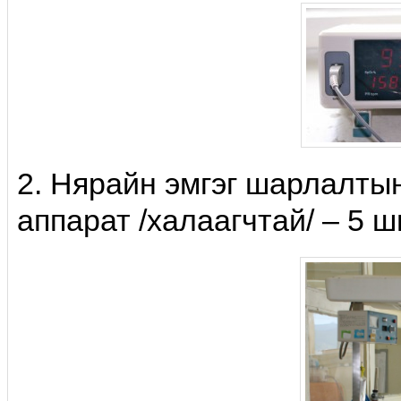
2. Нярайн эмгэг шарлалты
аппарат /халаагчтай/ – 5 ш