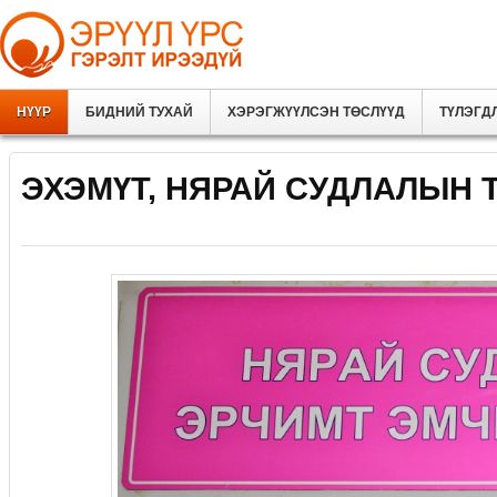
НҮҮР
БИДНИЙ ТУХАЙ
ХЭРЭГЖҮҮЛСЭН ТӨСЛҮҮД
ТҮЛЭГД
ЭХЭМҮТ, НЯРАЙ СУДЛАЛЫН Т