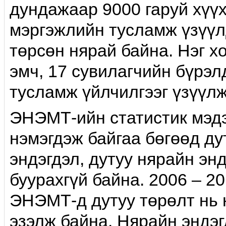
дундажаар 9000 гаруй хүү
мэргэжлийн тусламж үзүүлд
төрсөн нярай байна. Нэг х
эмч, 17 сувилагчийн бүрэ
тусламж үйлчилгээг үзүүлж
ЭНЭМТ-ийн статистик мэдэ
нэмэгдэж байгаа бөгөөд ду
эндэгдэл, дутуу нярайн эн
буурахгүй байна. 2006 – 2
ЭНЭМТ-д дутуу төрөлт нь н
эзэлж байна. Нярайн эндэг