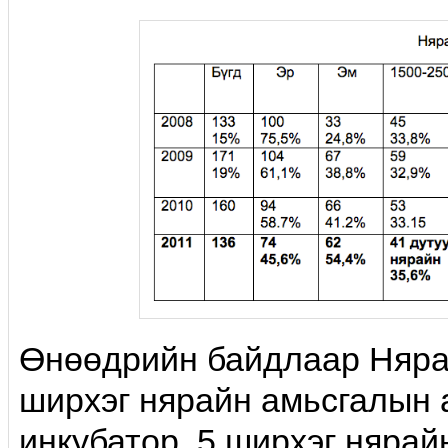
Өнөөдрийн байдлаар Нярай
ширхэг нярайн амьсгалын а
инкубатор, 5 ширхэг нярай