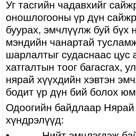
Уг тасгийн чадавхийг сайж
оношлогооны үр дүн сайжр
буурах, эмчлүүлж буй бүх 
мэндийн чанартай тусламж
шарлалтыг судаснаас цус 
хатгалтын тоог багасгах, у
нярай хүүхдийн хэвтэн эмч
бодит үр дүн бий болох юм
Одоогийн байдлаар Нярай 
хүндрэлүүд:
• Нийт эмчлэгдэж байга