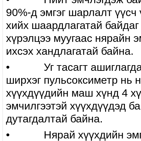
90%-д эмгэг шарлалт үүсч 
хийх шаардлагатай байдаг
хүрэлцээ муугаас нярайн э
ихсэх хандлагатай байна.
• Уг тасагт ашиглагдаж
ширхэг пульсоксиметр нь н
хүүхдүүдийн маш хүнд 4 хү
эмчилгээтэй хүүхдүүдэд б
дутагдалтай байна.
• Нярай хүүхдийн эмгэ