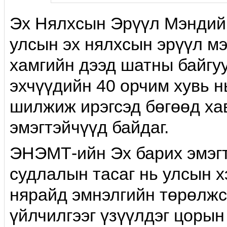
Эх Нялxсын Эрүүл Мэндий
улсын эх нялхсын эрүүл мэ
хамгийн дээд шатны байгу
эхчүүдийн 40 орчим хувь н
шилжиж ирэгсэд бөгөөд ха
эмэгтэйчүүд байдаг.
ЭНЭМТ-ийн Эх барих эмэг
судлалын тасаг нь улсын х
нярайд эмнэлгийн төрөлж
үйлчилгээг үзүүлдэг цорын 