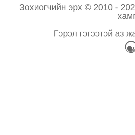
Зохиогчийн эрх © 2010 - 202
хам
Гэрэл гэгээтэй аз ж