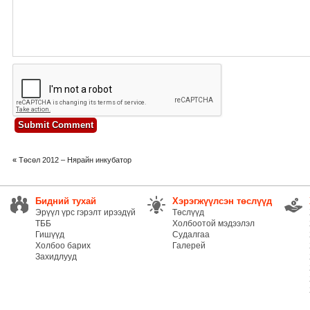
«
Төсөл 2012 – Нярайн инкубатор
Бидний тухай
Хэрэгжүүлсэн төслүүд
Эрүүл үрс гэрэлт ирээдүй
Төслүүд
ТББ
Холбоотой мэдээлэл
Гишүүд
Судалгаа
Холбоо барих
Галерей
Захидлууд