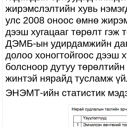
жирэмслэлтийн хувь нэмэг
улс 2008 оноос өмнө жирэ
дээш хугацааг төрөлт гэж 
ДЭМБ-ын удирдамжийн даг
долоо хоногтойгоос дээш х
болсноор дутуу төрөлтийн 
жинтэй нярайд тусламж үй
ЭНЭМТ-ийн статистик мэдээ.