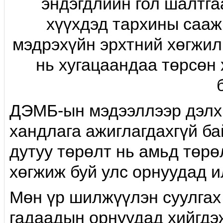
эндэгдлийн гол шалтга
хүүхдэд тархины сааж
мэдрэхүйн эрхтний хөгжил 
нь хугацаандаа төрсөн
ДЭМБ-ын мэдээллээр дэлхи
хандлага ажиглагдахгүй ба
дутуу төрөлт нь амьд төрө
хөгжиж буй улс орнуудад и
Мөн үр шилжүүлэн суулгах
гадаадын орнуудад хийгдэ