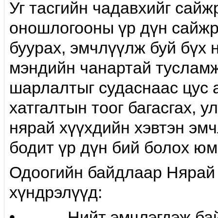
Уг тасгийн чадавхийг сайж
оношлогооны үр дүн сайжр
буурах, эмчлүүлж буй бүх 
мэндийн чанартай тусламж
шарлалтыг судаснаас цус 
хатгалтын тоог багасгах, у
нярай хүүхдийн хэвтэн эмч
бодит үр дүн бий болох юм
Одоогийн байдлаар Нярай 
хүндрэлүүд:
• Нийт эмчлэгдэж байга