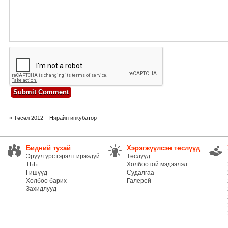
«
Төсөл 2012 – Нярайн инкубатор
Бидний тухай
Хэрэгжүүлсэн төслүүд
Эрүүл үрс гэрэлт ирээдүй
Төслүүд
ТББ
Холбоотой мэдээлэл
Гишүүд
Судалгаа
Холбоо барих
Галерей
Захидлууд