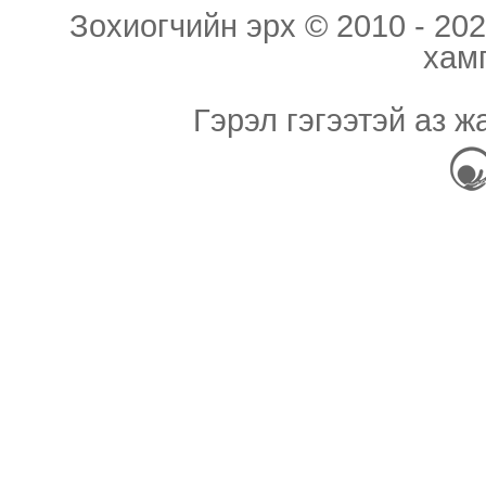
Зохиогчийн эрх © 2010 - 202
хам
Гэрэл гэгээтэй аз ж