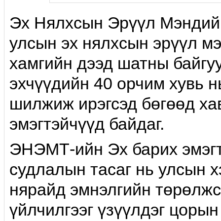
Эх Нялxсын Эрүүл Мэндий
улсын эх нялхсын эрүүл мэ
хамгийн дээд шатны байгу
эхчүүдийн 40 орчим хувь н
шилжиж ирэгсэд бөгөөд ха
эмэгтэйчүүд байдаг.
ЭНЭМТ-ийн Эх барих эмэг
судлалын тасаг нь улсын х
нярайд эмнэлгийн төрөлж
үйлчилгээг үзүүлдэг цорын 