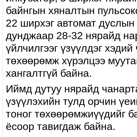
байнгын хяналтын пульсокс
22 ширхэг автомат дуслын
дунджаар 28-32 нярайд на
үйлчилгээг үзүүлдэг хэдий 
төхөөрөмж хүрэлцээ муута
хангалтгүй байна.
Иймд дутуу нярайд чанарт
үзүүлэхийн тулд орчин үеи
тоног төхөөрөмжиүүдийг б
ёсоор тавигдаж байна.