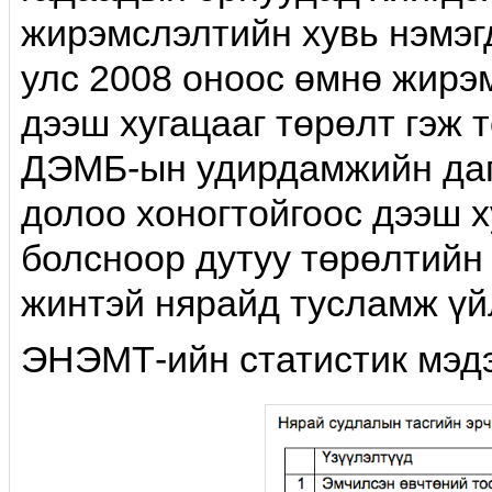
жирэмслэлтийн хувь нэмэг
улс 2008 оноос өмнө жирэ
дээш хугацааг төрөлт гэж 
ДЭМБ-ын удирдамжийн даг
долоо хоногтойгоос дээш х
болсноор дутуу төрөлтийн 
жинтэй нярайд тусламж үй
ЭНЭМТ-ийн статистик мэдээ.