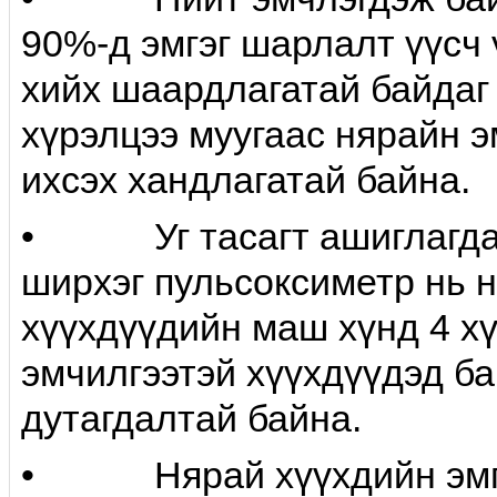
90%-д эмгэг шарлалт үүсч 
хийх шаардлагатай байдаг
хүрэлцээ муугаас нярайн э
ихсэх хандлагатай байна.
• Уг тасагт ашиглагдаж
ширхэг пульсоксиметр нь н
хүүхдүүдийн маш хүнд 4 хү
эмчилгээтэй хүүхдүүдэд б
дутагдалтай байна.
• Нярай хүүхдийн эмгэ