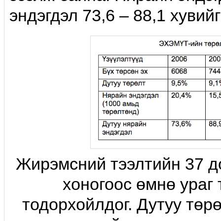
эндэгдэл 73,6 – 88,1 хувийг
Жирэмсний тээлтийн 37 д
хоногоос өмнө ураг 
тодорхойлдог. Дутуу төр