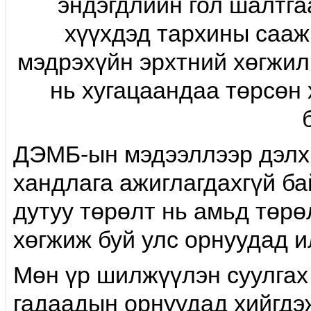
эндэгдлийн гол шалтга
хүүхдэд тархины сааж
мэдрэхүйн эрхтний хөгжил 
нь хугацаандаа төрсөн
ДЭМБ-ын мэдээллээр дэлхи
хандлага ажиглагдахгүй ба
дутуу төрөлт нь амьд төрө
хөгжиж буй улс орнуудад и
Мөн үр шилжүүлэн суулгах
гадаадын орнуудад хийгдэ