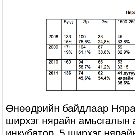
Өнөөдрийн байдлаар Нярай
ширхэг нярайн амьсгалын а
инкубатор, 5 ширхэг нярай