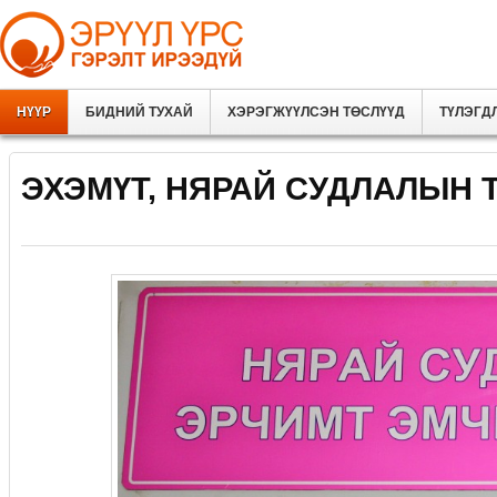
НҮҮР
БИДНИЙ ТУХАЙ
ХЭРЭГЖҮҮЛСЭН ТӨСЛҮҮД
ТҮЛЭГД
ЭХЭМҮТ, НЯРАЙ СУДЛАЛЫН Т