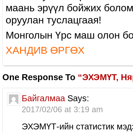
маань эрүүл бойжих болом
оруулан туслацгаая!
Монголын Үрс маш олон бо
ХАНДИВ ӨРГӨХ
One Response To
“ЭХЭМҮТ, Ня
Байгалмаа
Says:
2017/02/06 at 3:19 am
ЭХЭМҮТ-ийн статистик мэдэ