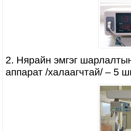
2. Нярайн эмгэг шарлалты
аппарат /халаагчтай/ – 5 ш