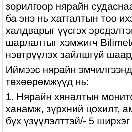
зорилгоор нярайн судаснаа
ба энэ нь хатгалтын тоо и
халдварыг үүсгэх эрсдэлтэ
шарлалтыг хэмжигч Bilimet
нэвтрүүлэх зайлшгүй шаард
Иймээс нярайн эмчилгээнд
төхөөрөмжүүд нь:
1. Нярайн хяналтын монито
ханамж, зүрхний цохилт, а
бүх үзүүлэлттэй/- 5 ширхэг