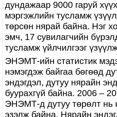
дундажаар 9000 гаруй хүү
мэргэжлийн тусламж үзүүлд
төрсөн нярай байна. Нэг х
эмч, 17 сувилагчийн бүрэ
тусламж үйлчилгээг үзүүлж
ЭНЭМТ-ийн статистик мэдэ
нэмэгдэж байгаа бөгөөд ду
эндэгдэл, дутуу нярайн эн
буурахгүй байна. 2006 – 2
ЭНЭМТ-д дутуу төрөлт нь н
эзэлж байна. Нярайн эндэг