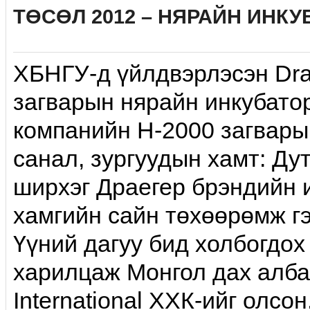
ТӨСӨЛ 2012 – НЯРАЙН ИНКУ
ХБНГУ-д үйлдвэрлэсэн Dra
загварын нярайн инкубат
компанийн H-2000 загвары
санал, зургуудын хамт: Ду
ширхэг Драегер брэндийн и
хамгийн сайн төхөөрөмж гэ
Үүний дагуу бид холбогдох
харилцаж Монгол дах алб
International ХХК-ийг олсон