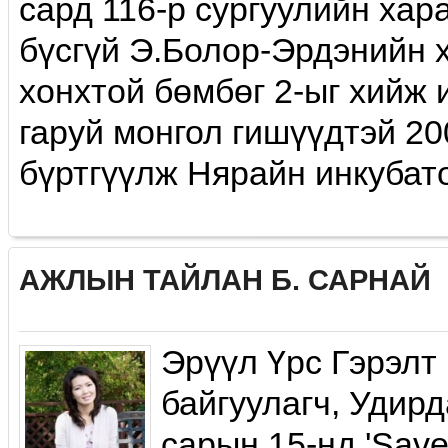
сард 116-р сургуулийн хар
бүсгүй Э.Болор-Эрдэнийн 
хонхтой бөмбөг 2-ыг хийж и
гаруй монгол гишүүдтэй 20
бүртгүүлж Нярайн инкубатор
АЖЛЫН ТАЙЛАН Б. САРНАЙ
Эрүүл Үрс Гэрэлт
байгуулагч, Удирд
сарын 15-нд 'Save