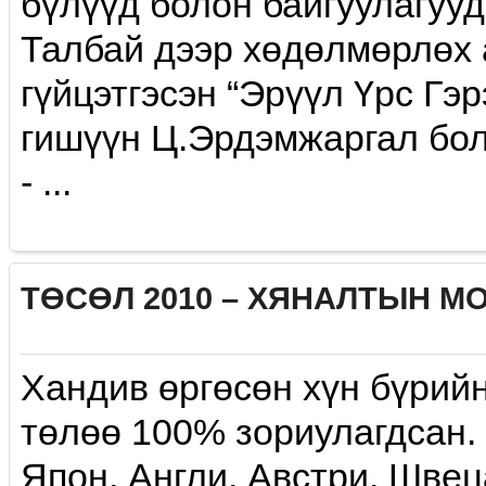
бүлүүд болон байгуулагууд
Талбай дээр хөдөлмөрлөx 
гүйцэтгэсэн “Эрүүл Үрс Гэ
гишүүн Ц.Эрдэмжаргал бол
- ...
ТӨСӨЛ 2010 – ХЯНАЛТЫН М
Хандив өргөсөн хүн бүрий
төлөө 100% зориулагдсан.
Япон, Англи, Австри, Швец