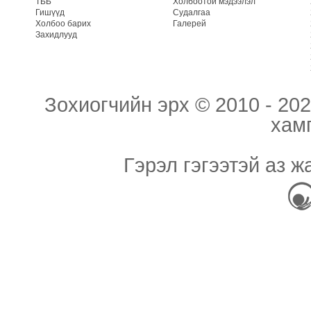
ТББ
Холбоотой мэдээлэл
Гишүүд
Судалгаа
Холбоо барих
Галерей
Захидлууд
Зохиогчийн эрх © 2010 - 202
хам
Гэрэл гэгээтэй аз ж