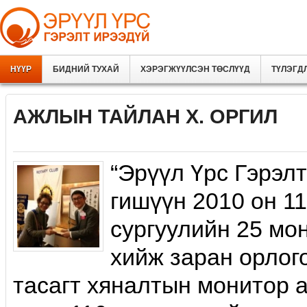
НҮҮР
БИДНИЙ ТУХАЙ
ХЭРЭГЖҮҮЛСЭН ТӨСЛҮҮД
ТҮЛЭГД
АЖЛЫН ТАЙЛАН Х. ОРГИЛ
“Эрүүл Үрс Гэрэл
гишүүн 2010 он 1
сургуулийн 25 мо
хийж заран орлог
тасагт хяналтын монитор а