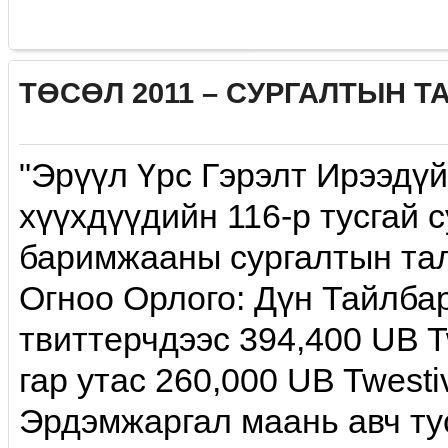
ТӨСӨЛ 2011 – CУРГАЛТЫН Т
"Эрүүл Үрс Гэрэлт Ирээдү
хүүхдүүдийн 116-р тусгай 
баримжааны сургалтын тал
Огноо Орлого: Дүн Тайлба
твиттерчдээс 394,400 UB Tw
гар утас 260,000 UB Twestiv
Эрдэмжаргал маань авч тус