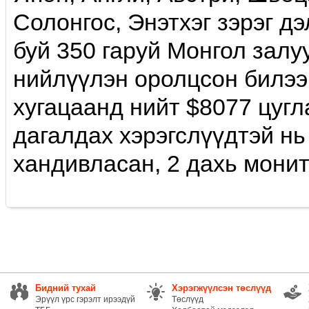
Солонгос, Энэтхэг зэрэг д
буй 350 гаруй Монгол зал
нийлүүлэн оролцсон билээ.
хугацаанд нийт $8077 цуг
дагалдах хэрэгслүүдтэй нь
хандивласан, 2 дахь монит
Бидний тухай
Хэрэгжүүлсэн төслүүд
Эрүүл үрс гэрэлт ирээдүй
Төслүүд