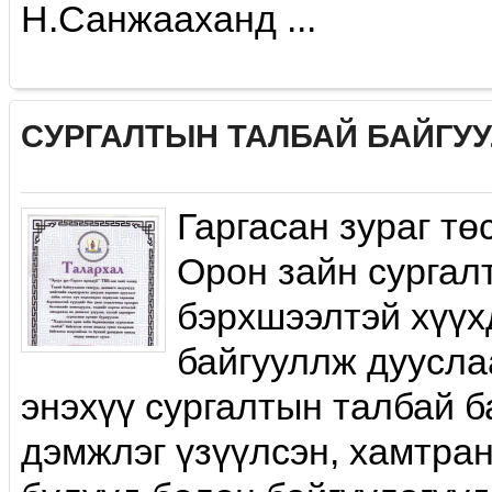
Н.Санжааханд ...
СУРГАЛТЫН ТАЛБАЙ БАЙГУ
Гаргасан зураг тө
Орон зайн сургал
бэрхшээлтэй хүүх
байгууллж дуусла
энэхүү сургалтын талбай 
дэмжлэг үзүүлсэн, хамтран