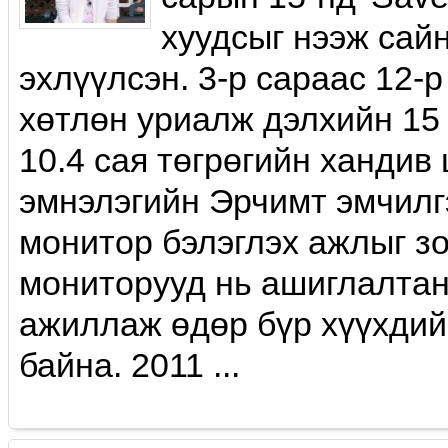
хуудсыг нээж сай
эхлүүлсэн. 3-р сараас 12-p
хөтлөн уриалж дэлхийн 15
10.4 сая төгрөгийн хандив
эмнэлэгийн Эрчимт эмчилг
монитор бэлэглэх ажлыг з
мониторууд нь ашиглалтан
ажиллаж өдөр бүр хүүхдий
байна. 2011 ...