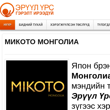
НҮҮР
БИДНИЙ ТУХАЙ
ХЭРЭГЖҮҮЛСЭН ТӨСЛҮҮД
ТҮЛЭГД
МИКОТО МОНГОЛИА
Япон брэ
Монголи
мэндийн 
Эрүүл Үр
зүгээс хэ