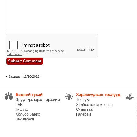
«
Захидал: 11/10/2012
Бидний тухай
Хэрэгжүүлсэн төслүүд
Эрүүл үрс гэрэлт ирээдүй
Төслүүд
ТББ
Холбоотой мэдээлэл
Гишүүд
Судалгаа
Холбоо барих
Галерей
Захидлууд