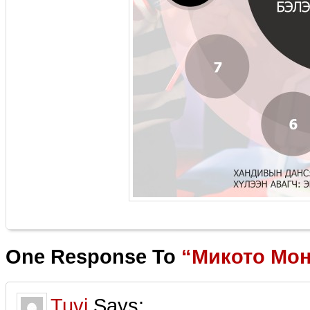
One Response To
“Микото Мон
Tuvi
Says: