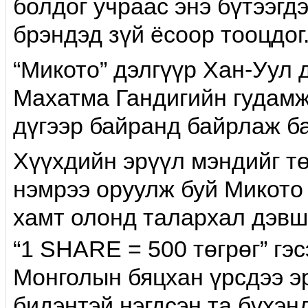
болдог учраас энэ бүтээгд
брэндэд зүй ёсоор тооцдог
“Микото” дэлгүүр Хан-Уул д
Махатма Гандигийн гудамж
дүгээр байранд байрлаж б
Хүүхдийн эрүүл мэндийг т
нэмрээ оруулж буй Микото
хамт олонд талархал дэвш
“1 SHARE = 500 төгрөг” гэ
Монголын бяцхан үрсдээ э
бидэнтэй нэгдсэн та бүхэн