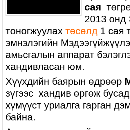
сая
төгрө
2013 онд
тоногжуулах
төсөлд
1 сая 
эмнэлэгийн Мэдээгүйжүүлэг
амьсгалын аппарат бэлэгл
хандивласан юм.
Хүүхдийн баярын өдрөөр
зүгээс хандив өргөж бусад
хүмүүст уриалга гарган д
байна.