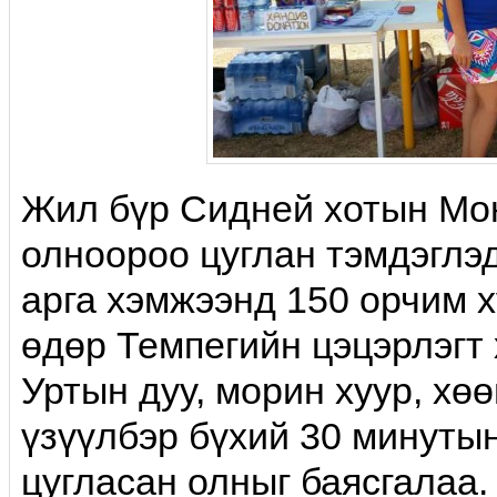
Жил бүр Сидней хотын Мон
олноороо цуглан тэмдэглэ
арга хэмжээнд 150 орчим х
өдөр Темпегийн цэцэрлэгт 
Уртын дуу, морин хуур, хөө
үзүүлбэр бүхий 30 минутын
цугласан олныг баясгалаа.