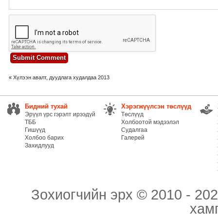
«
Хүлээн авалт, дуудлага худалдаа 2013
Бидний тухай
Хэрэгжүүлсэн төслүүд
Эрүүл үрс гэрэлт ирээдүй
Төслүүд
ТББ
Холбоотой мэдээлэл
Гишүүд
Судалгаа
Холбоо барих
Галерей
Захидлууд
Зохиогчийн эрх © 2010 - 202
хам