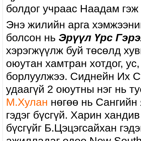
болдог учраас Наадам гэж 
Энэ жилийн арга хэмжээний
болсон нь
Эрүүл Үрс Гэр
хэрэгжүүлж буй төсөлд хув
оюутан хамтран хотдог, ус,
борлуулжээ. Сиднейн Их С
удаагүй 2 оюутны нэг нь т
М.Хулан
нөгөө нь Сангийн
гэдэг бүсгүй. Харин хандив
бүсгүйг Б.Цэцэгсайхан гэд
ажилладаг одоо New South