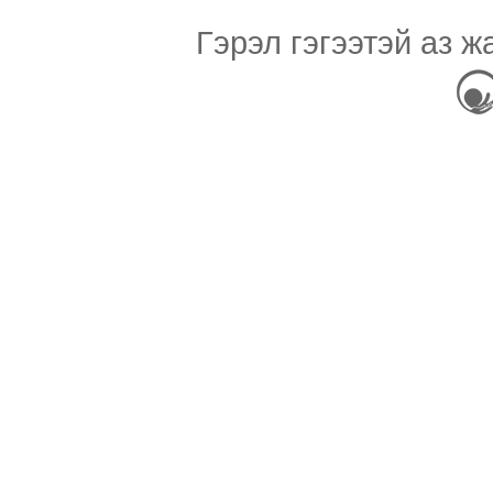
Гэрэл гэгээтэй аз ж