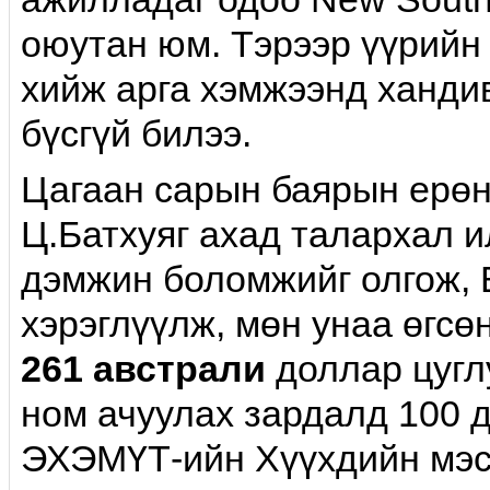
оюутан юм. Тэрээр үүрийн 
хийж арга хэмжээнд хандив
бүсгүй билээ.
Цагаан сарын баярын ерөн
Ц.Батхуяг ахад талархал 
дэмжин боломжийг олгож,
хэрэглүүлж, мөн унаа өгсө
261 австрали
доллар цугл
ном ачуулах зардалд 100 
ЭХЭМҮТ-ийн Хүүхдийн мэс