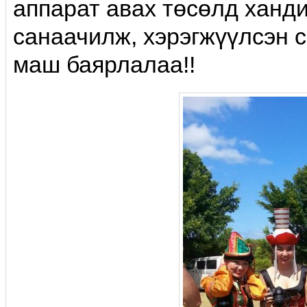
аппарат авах төсөлд ханди
санаачилж, хэрэгжүүлсэн с
маш баярлалаа!!