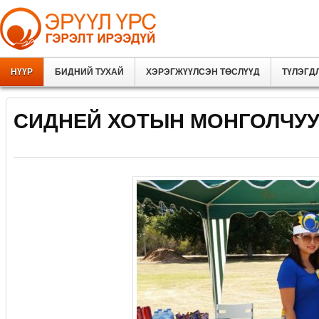
НҮҮР
БИДНИЙ ТУХАЙ
ХЭРЭГЖҮҮЛСЭН ТӨСЛҮҮД
ТҮЛЭГД
СИДНЕЙ ХОТЫН МОНГОЛЧУ