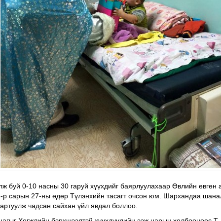
ж буй 0-10 насны 30 гаруй хүүхдийг баярлуулахаар Өвлийн өвгөн
-р сарын 27-ны өдөр Түлэнхийн тасагт очсон юм. Шархандаа шана
мартуулж чадсан сайхан үйл явдал боллоо.
нагыг Хөгжлийн бэрхшээлтэй хүүхдүүдийн ээж нарын холбооноос Т.