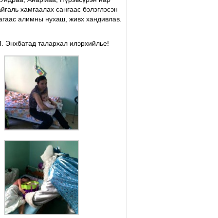
йгаль хамгаалах сангаас бэлэглэсэн
агаас алимны нухаш, живх хандивлав.
П. Энхбатад талархал илэрхийлье!