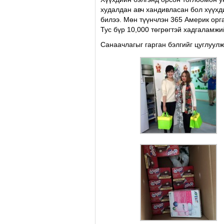
худалдан авч хандивласан бол хүүхд
билээ. Мөн түүнчлэн 365 Америк орг
Тус бүр 10,000 төгрөгтэй хадгаламжи
Санаачлагыг гарган бэлгийг цуглуул