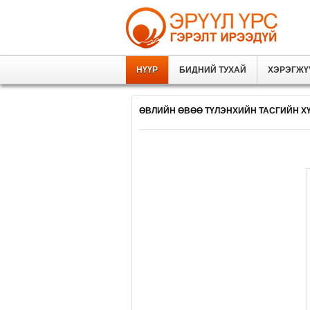
НҮҮР
БИДНИЙ ТУХАЙ
ХЭРЭГЖҮ
ӨВЛИЙН ӨВӨӨ ТҮЛЭНХИЙН ТАСГИЙН Х