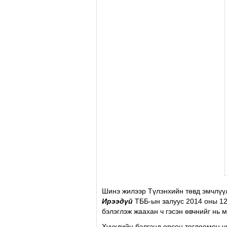
Шинэ жилээр Түлэнхийн төвд эмчлүүл
Ирээдүй
ТББ-ын залуус 2014 оны 12
бэлэглэж жаахан ч гэсэн өвчнийг нь 
Хүүхдийн бэлгэнд орсон тоглоомон у