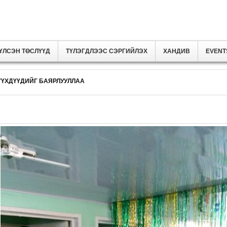
ҮЛСЭН ТӨСЛҮҮД
ТҮЛЭГДЛЭЭС СЭРГИЙЛЭХ
ХАНДИВ
EVENT
ҮҮХДҮҮДИЙГ БАЯРЛУУЛЛАА