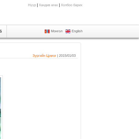
|
|
Нүүр
Хандив өгөх
Холбоо барих
S
Монгол
English
Зургийн Цомог
| 2015/01/03