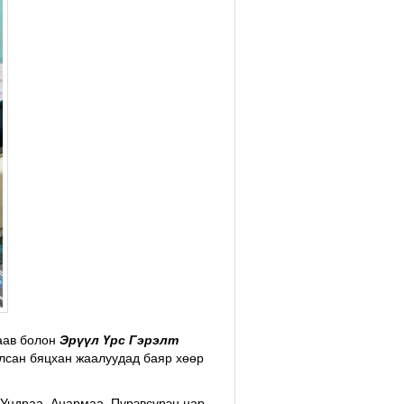
 аав болон
Эрүүл Үрс Гэрэлт
лсан бяцxан жаалуудад баяр хөөр
 Ундраа, Анармаа, Пүрэвсүрэн нар