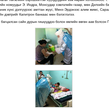
ийн номуудыг Э. Индра, Монсудар хэвлэлийн газар, мөн Дэлхийн ба
аник хүнс дэлгүүрээс амттан жүүс, Мөнх-Эрдэнээс алим жимс, Сара
йн дэвтрийг Капитрон банкаас мөн бэлэглэлээ.
ж багцалсан сайн дурын гишүүддээ болон өвлийн өвгөн аав болсон 