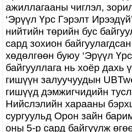
ажиллагааны чиглэл, зори
‘Эрүүл Үрс Гэрэлт Ирээдүй
нийтийн төрийн бус байгуу
сард зохион байгуулагдсан.
хөдөлгөөн буюу ‘Эрүүл Үрс
байгууллага нь хоёр дахь 
гишүүн залуучуудын UBTwe
гишүүд дэмжигчидийн тус
Нийслэлийн харааны бэрхш
сургуульд Орон зайн бари
оны 5-р сард байгуулж өгө