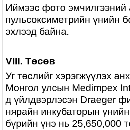
Иймээс фото эмчилгээний 
пульсоксиметрийн үнийн б
эхлээд байна.
VIII. Төсөв
Уг төслийг хэрэгжүүлэх а
Монгол улсын Medimpex In
д үйлдвэрлэсэн Draeger фи
нярайн инкубаторын үнийн
бүрийн үнэ нь 25,650,000 т