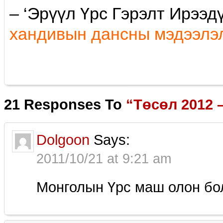
– ‘Эрүүл Үрс Гэрэлт Ирээд
хaндивын дансны мэдээлэ
21 Responses To
“Төсөл 2012 
Dolgoon
Says:
2011/10/21 at 9:21 am
Монголын Үрс маш олон бо