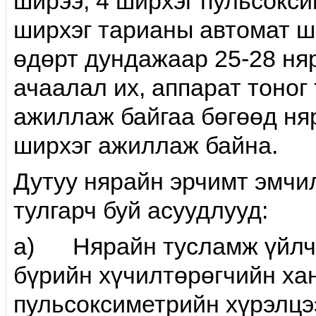
ширээ, 4 ширхэг пульсокси
ширхэг тарианы автомат ш
өдөрт дундажаар 25-28 ня
ачаалал их, аппарат тоног
ажиллаж байгаа бөгөөд ня
ширхэг ажиллаж байна.
Дутуу нярайн эрчимт эмчи
тулгарч буй асуудлууд:
a) Нярайн тусламж үйлчи
бүрийн хүчилтөрөгчийн ха
пульсоксиметрийн хүрэлцэ