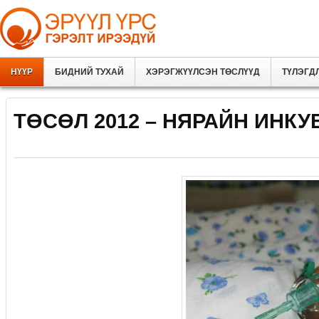
НҮҮР
БИДНИЙ ТУХАЙ
ХЭРЭГЖҮҮЛСЭН ТӨСЛҮҮД
ТҮЛЭГД
ТӨСӨЛ 2012 – НЯРАЙН ИНКУ