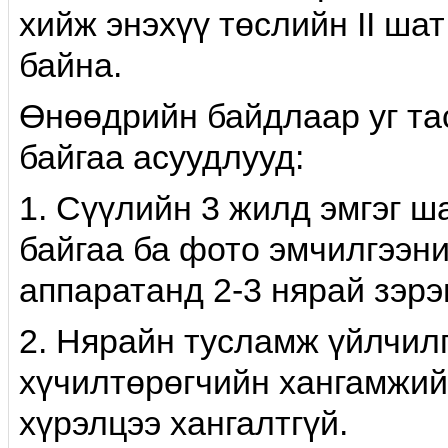
хийж энэхүү төслийн II ша
байна.
Өнөөдрийн байдлаар уг та
байгаа асуудлууд:
1. Сүүлийн 3 жилд эмгэг 
байгаа ба фото эмчилгээни
аппаратанд 2-3 нярай зэрэ
2. Нярайн тусламж үйлчилг
хүчилтөрөгчийн хангамжий
хүрэлцээ хангалтгүй.