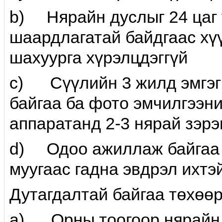
b) Нярайн дуслыг 24 цаг 
шаардлагатай байдгаас хүү
шахуурга хүрэлцдэггүй
c) Сүүлийн 3 жилд эмгэг
байгаа ба фото эмчилгээни
аппаратанд 2-3 нярай зэрэ
d) Одоо ажиллаж байгаа и
муугаас гадна эвдрэл ихтэй
Дутагдалтай байгаа төхөө
a) Орны тоогоор нярайн и