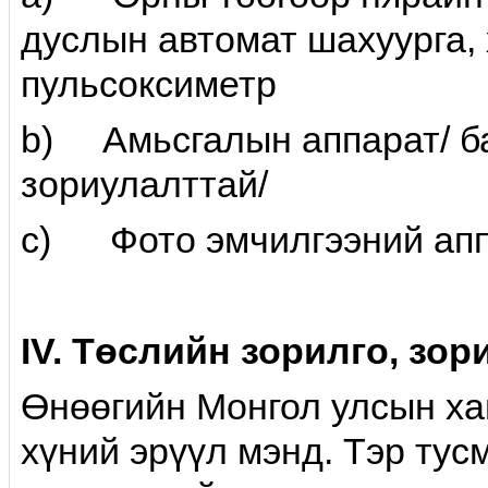
дуслын автомат шахуурга,
пульсоксиметр
b) Амьсгалын аппарат/ ба
зориулалттай/
c) Фото эмчилгээний аппа
IV. Төслийн зорилго, зор
Өнөөгийн Монгол улсын ха
хүний эрүүл мэнд. Тэр тус