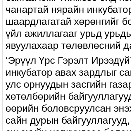
чанартай нярайн инкубато
шаардлагатай хөрөнгийг бо
үйл ажиллагааг урьд урьд
явуулахаар төлөвлөсний д
‘Эрүүл Үрс Гэрэлт Ирээдүй
инкубатор авах зардлыг с
улс орнуудын засгийн газа
хөтөлбөрийн байгууллагуу
өөрийн боловсруулсан энэх
сайн дурын байгууллагууд