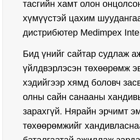
тасгийн хамт олон онцолсон
хүмүүстэй цахим шууданга
дистрибютер Medimpex Inter
Бид үнийг сайтар судлаж а
үйлдвэрлэсэн төхөөрөмж эвд
хэдийгээр хямд боловч зас
олны сайн санааны хандивы
зарахгүй. Нярайн эрчимт э
төхөөрөмжийг хандивласна
баталгаатай ажиллаж зарда