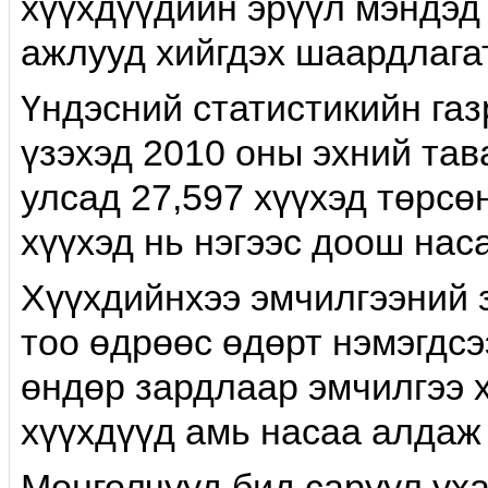
хүүхдүүдийн эрүүл мэндэд 
ажлууд хийгдэх шаардлагат
Үндэсний статистикийн газ
үзэхэд 2010 оны эхний та
улсад 27,597 хүүхэд төрсө
хүүхэд нь нэгээс доош нас
Хүүхдийнхээ эмчилгээний 
тоо өдрөөс өдөрт нэмэгдсэ
өндөр зардлаар эмчилгээ х
хүүхдүүд амь насаа алдаж
Монголчууд бид саруул уха