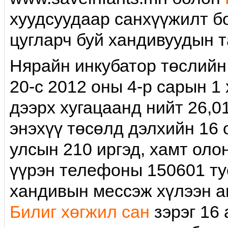
хуудсуудаар санхүүжилт б
цугларч буй хандивуудын т
Нярайн инкубатор төслийн
20-с 2012 оны 4-р сарын 1
дээрх хугацаанд нийт 26,01
энэхүү төсөлд дэлхийн 16
улсын 210 иргэд, хамт оло
үүрэн телефоны 150601 тус
хандивын мессэж хүлээн 
Билиг хөгжил сан
зэрэг 16 