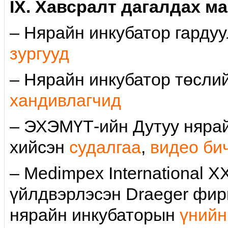
IX. Хавсралт дагалдах м
– Нярайн инкубатор гарду
зургууд
– Нярайн инкубатор төсли
хандивлагчид
– ЭХЭМҮТ-ийн Дутуу нярай
хийсэн
судалгаа
,
видео би
– Medimpex International 
үйлдвэрлэсэн Draeger фирм
нярайн инкубаторын
үнийн