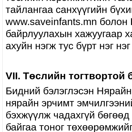
тайлангаа санхүүгийн бүх
www.saveinfants.mn болон 
байрлуулахын хажуугаар ха
ахуйн нэгж тус бүрт нэг нэг
VII. Төслийн тогтвортой
Бидний бэлэглэсэн Нярайн
нярайн эрчимт эмчилгээни
бэхжүүлж чадахгүй бөгөөд
байгаа тоног төхөөрөмжий