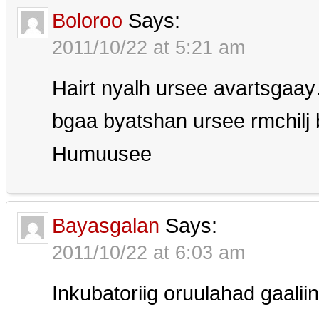
Boloroo
Says:
2011/10/22 at 5:21 am
Hairt nyalh ursee avartsgaay…
bgaa byatshan ursee rmchil
Humuusee
Bayasgalan
Says:
2011/10/22 at 6:03 am
Inkubatoriig oruulahad gaaliin