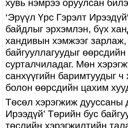
хувь нэмрээ оруулсан билэ
‘Эрүүл Үрс Гэрэлт Ирээдүй
байдлыг эрхэмлэн, бүх ха
хандивын хэмжээг зарлаж,
байгууллагуудыг өөрсдийн
сурталчиладаг. Мөн хэрэгж
санхүүгийн баримтуудыг ч 
болон өөрсдийн цахим хуу
Төсөл хэрэгжиж дууссаны 
Ирээдүй’ Төрийн бус байг
төслийн хэрэгжилтийн тала