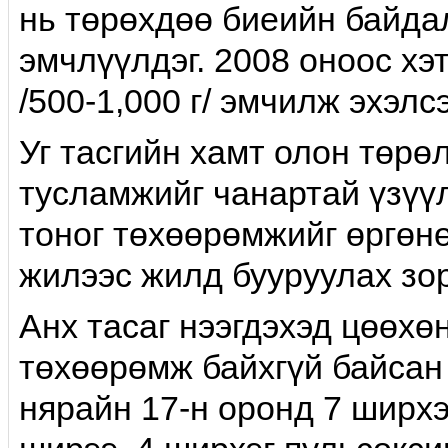
нь төрөхдөө биеийн байдал
эмчлүүлдэг. 2008 оноос хэ
/500-1,000 г/ эмчилж эхэлс
Уг тасгийн хамт олон төр
тусламжийг чанартай үзүү
тоног төхөөрөмжийг өргөнө
жилээс жилд бууруулах зо
Анх тасаг нээгдэхэд цөөхө
төхөөрөмж байхгүй байсан
нярайн 17-н оронд 7 ширхэ