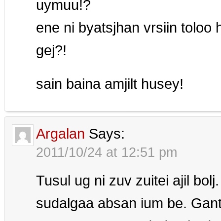
uymuu!?
ene ni byatsjhan vrsiin toloo 
gej?!
sain baina amjilt husey!
Argalan
Says:
2011/10/24 at 12:51 pm
Tusul ug ni zuv zuitei ajil bo
sudalgaa absan ium be. Gants