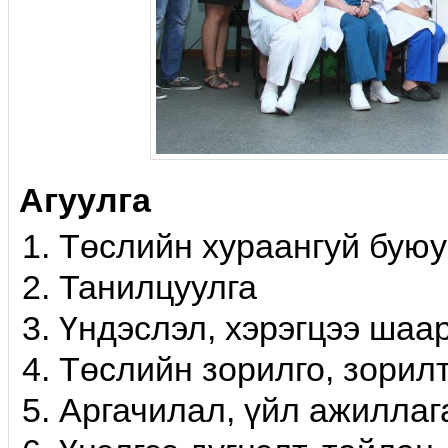
Агуулга
Төслийн хураангуй буюу
Танилцуулга
Үндэслэл, хэрэгцээ шаа
Төслийн зорилго, зорилт
Аргачилал, үйл ажиллаг