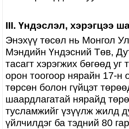
III. Үндэслэл, хэрэгцээ 
Энэхүү төсөл нь Монгол У
Мэндийн Үндэсний Төв, Ду
тасагт хэрэгжих бөгөөд уг 
орон тоогоор нярайн 17-н 
төрсөн болон гүйцэт төрөө
шаардлагатай нярайд төр
тусламжийг үзүүлж жилд д
үйлчилдэг ба тэдний 80 гар