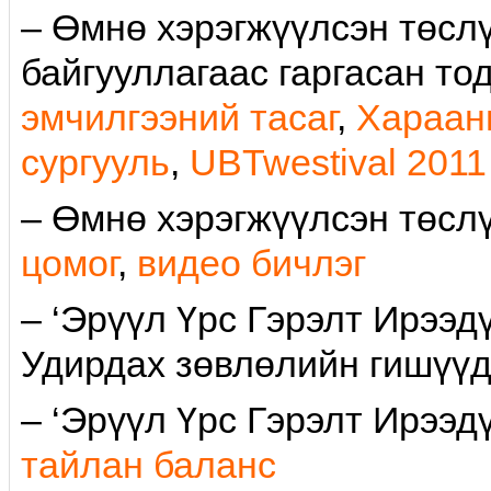
– Өмнө хэрэгжүүлсэн төсл
байгууллагаас гаргасан т
эмчилгээний тасаг
,
Хараан
сургууль
,
UBTwestival 2011
– Өмнө хэрэгжүүлсэн төс
цомог
,
видео бичлэг
– ‘Эрүүл Үрс Гэрэлт Ирээд
Удирдах зөвлөлийн гишүү
– ‘Эрүүл Үрс Гэрэлт Ирээд
тайлан баланс