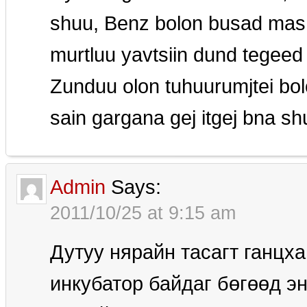
shuu, Benz bolon busad mash
murtluu yavtsiin dund tegee
Zunduu olon tuhuurumjtei boloo
sain gargana gej itgej bna sh
Admin
Says:
2011/10/25 at 9:15 am
Дутуу нярайн тасагт ганцх
инкубатор байдаг бөгөөд э