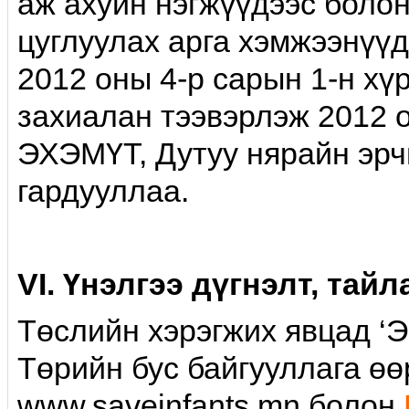
аж ахуйн нэгжүүдээс болон
цуглуулах арга хэмжээнүүд
2012 оны 4-р сарын 1-н хү
захиалан тээвэрлэж 2012 
ЭХЭМҮТ, Дутуу нярайн эрч
гардууллаа.
VI. Үнэлгээ дүгнэлт, тайл
Төслийн хэрэгжих явцад ‘Э
Төрийн бус байгууллага өө
www.saveinfants.mn болон