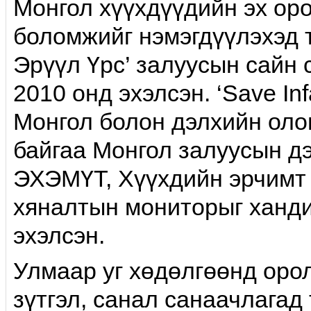
Монгол хүүхдүүдийн эх ор
боломжийг нэмэгдүүлэхэд т
Эрүүл Үрс’ залуусын сайн
2010 онд эхэлсэн. ‘Save In
Монгол болон дэлхийн оло
байгаа Монгол залуусын д
ЭХЭМҮТ, Хүүхдийн эрчимт 
хяналтын мониторыг ханди
эхэлсэн.
Улмаар уг хөдөлгөөнд оро
зүтгэл, санал санаачлагад