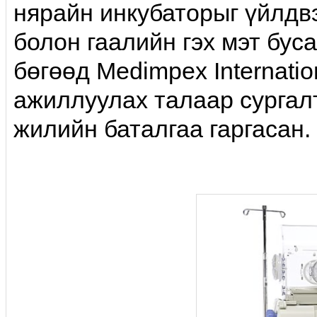
нярайн инкубаторыг үйлдвэ
болон гаалийн гэх мэт буса
бөгөөд Medimpex Internati
ажиллуулах талаар сургал
жилийн баталгаа гаргасан.