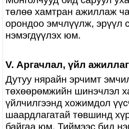
төлөө хамтран ажиллаж ча
орондоо эмчлүүлж, эрүүл 
нэмэгдүүлэх юм.
V. Аргачлал, үйл ажилла
Дутуу нярайн эрчимт эмчил
төхөөрөмжийн шинэчлэл ха
үйлчилгээнд хожимдол үүс
шаардлагатай төвшинд хүрэ
байгаа юм. Тиймээс бид нэ