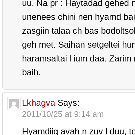
uu. Na pr : Haytadad gehed n
unenees chini nen hyamd bai
zasgiin talaa ch bas bodoltso
geh met. Saihan setgeltei hu
haramsaltai l ium daa. Zarim
baih.
Lkhagva
Says:
2011/10/25 at 9:14 am
Hyamdiig avah n zuv l duu, t