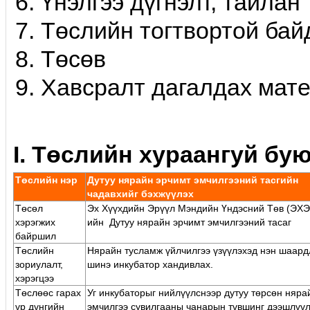
Үнэлгээ дүгнэлт, тайлан
Төслийн тогтвортой бай
Төсөв
Хавсралт дагалдах мат
I. Төслийн хураангуй бу
Төслийн нэр
Дутуу нярайн эрчимт эмчилгээний тасгийн
чадавхийг бэхжүүлэх
Төсөл
Эх Хүүхдийн Эрүүл Мэндийн Үндэсний Төв (ЭХЭ
хэрэгжих
ийн Дутуу нярайн эрчимт эмчилгээний тасаг
байршил
Төслийн
Нярайн тусламж үйлчилгээ үзүүлэхэд нэн шаард
зориулалт,
шинэ инкубатор хандивлах.
хэрэгцээ
Төслөөс гарах
Уг инкубаторыг нийлүүлснээр дутуу төрсөн няра
үр дүнгийн
эмчилгээ сувилгааны чанарын түвшинг дээшлүүл