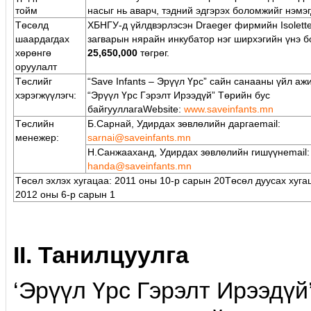
тойм
насыг нь аварч, тэдний эдгэрэх боломжийг нэмэг
Төсөлд
ХБНГУ-д үйлдвэрлэсэн Draeger фирмийн Isolett
шаардагдах
загварын нярайн инкубатор нэг ширхэгийн үнэ б
хөрөнгө
25,650,000
төгрөг.
оруулалт
Төслийг
“Save Infants – Эрүүл Үрс” сайн санааны үйл аж
хэрэгжүүлэгч:
“Эрүүл Үрс Гэрэлт Ирээдүй” Төрийн бус
байгууллагаWebsite:
www.saveinfants.mn
Төслийн
Б.Сарнай, Удирдах зөвлөлийн даргаemail:
менежер:
sarnai@saveinfants.mn
Н.Санжааханд, Удирдах зөвлөлийн гишүүнemail:
handa@saveinfants.mn
Төсөл эхлэх хугацаа: 2011 оны 10-р сарын 20Төсөл дуусах хуга
2012 оны 6-р сарын 1
II. Танилцуулга
‘Эрүүл Үрс Гэрэлт Ирээдүй