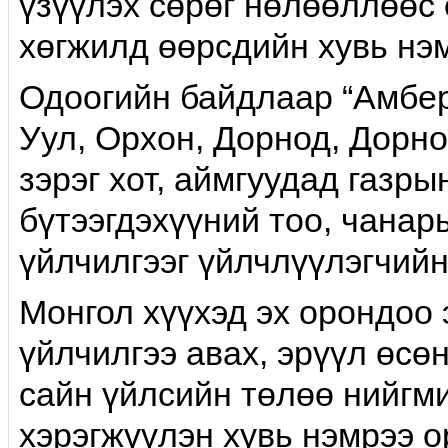
үзүүлэх сөрөг нөлөөллөөс 
хөгжилд өөрсдийн хувь нэ
Одоогийн байдлаар “Амбер
Уул, Орхон, Дорнод, Дорно
зэрэг хот, аймгуудад газры
бүтээгдэхүүний тоо, чана
үйлчилгээг үйлчлүүлэгчийн
Монгол хүүхэд эх орондоо
үйлчилгээ авах, эрүүл өсө
сайн үйлсийн төлөө нийгм
хэрэгжүүлэн хувь нэмрээ о