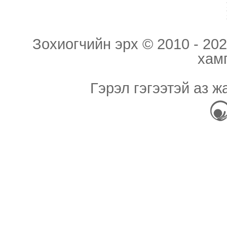
Зохиогчийн эрх © 2010 - 202
хам
Гэрэл гэгээтэй аз ж