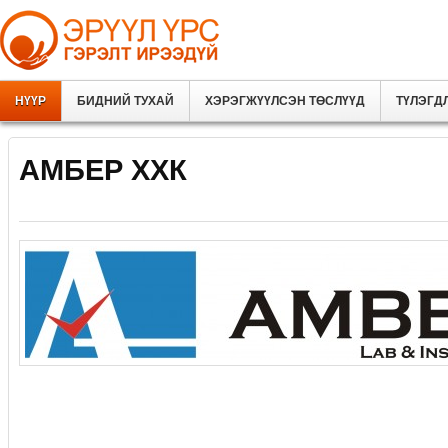
НҮҮР
БИДНИЙ ТУХАЙ
ХЭРЭГЖҮҮЛСЭН ТӨСЛҮҮД
ТҮЛЭГД
АМБЕР ХХК