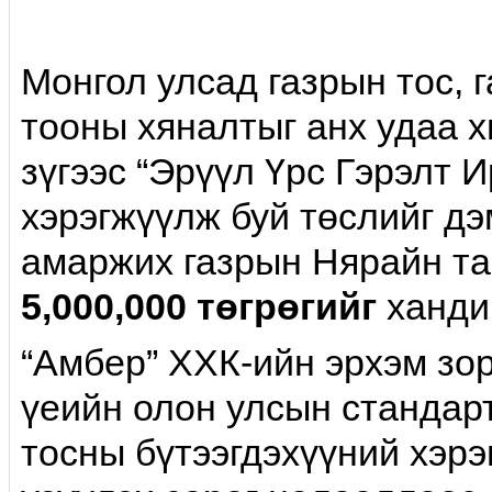
Монгол улсад газрын тос, 
тооны хяналтыг анх удаа 
зүгээс “Эрүүл Үрс Гэрэлт 
хэрэгжүүлж буй төслийг д
амаржих газрын Нярайн та
5,000,000 төгрөгийг
ханди
“Амбер” ХХК-ийн эрхэм зор
үеийн олон улсын стандар
тосны бүтээгдэхүүний хэрэ