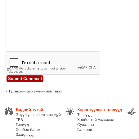
«
Түлэнхийн мэргэжлийн ном татах
Бидний тухай
Хэрэгжүүлсэн төслүүд
Эрүүл үрс гэрэлт ирээдүй
Төслүүд
ТББ
Холбоотой мэдээлэл
Гишүүд
Судалгаа
Холбоо барих
Галерей
Захидлууд