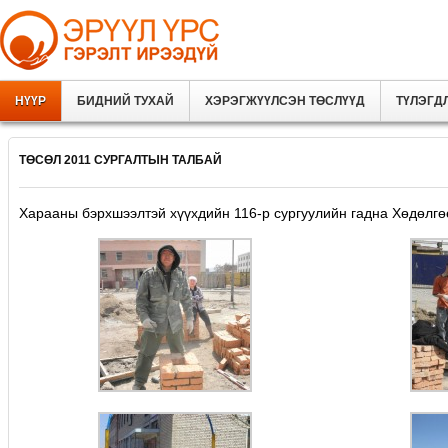
НҮҮР
БИДНИЙ ТУХАЙ
ХЭРЭГЖҮҮЛСЭН ТӨСЛҮҮД
ТҮЛЭГД
ТӨСӨЛ 2011 СУРГАЛТЫН ТАЛБАЙ
Харааны бэрхшээлтэй хүүхдийн 116-р сургуулийн гадна Хөдөлгөө