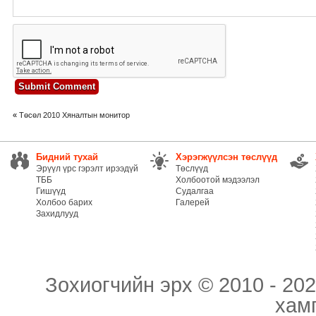
«
Төсөл 2010 Хяналтын монитор
Бидний тухай
Хэрэгжүүлсэн төслүүд
Эрүүл үрс гэрэлт ирээдүй
Төслүүд
ТББ
Холбоотой мэдээлэл
Гишүүд
Судалгаа
Холбоо барих
Галерей
Захидлууд
Зохиогчийн эрх © 2010 - 202
хам