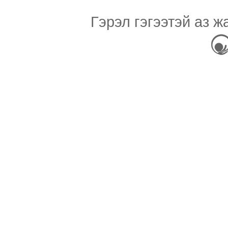
Гэрэл гэгээтэй аз ж