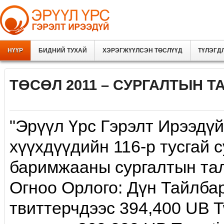
НҮҮР
БИДНИЙ ТУХАЙ
ХЭРЭГЖҮҮЛСЭН ТӨСЛҮҮД
ТҮЛЭГД
ТӨСӨЛ 2011 – CУРГАЛТЫН Т
"Эрүүл Үрс Гэрэлт Ирээдү
хүүхдүүдийн 116-р тусгай 
баримжааны сургалтын тал
Огноо Орлого: Дүн Тайлба
твиттерчдээс 394,400 UB Tw