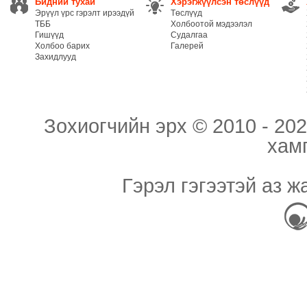
Бидний тухай
Хэрэгжүүлсэн төслүүд
Эрүүл үрс гэрэлт ирээдүй
Төслүүд
ТББ
Холбоотой мэдээлэл
Гишүүд
Судалгаа
Холбоо барих
Галерей
Захидлууд
Зохиогчийн эрх © 2010 - 202
хам
Гэрэл гэгээтэй аз ж