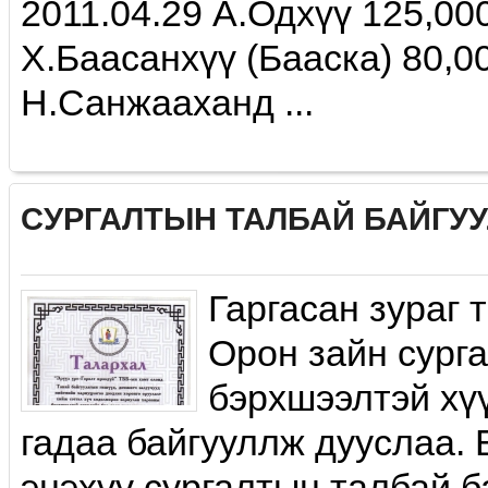
2011.04.29 А.Одхүү 125,00
Х.Баасанхүү (Бааска) 80,0
Н.Санжааханд ...
СУРГАЛТЫН ТАЛБАЙ БАЙГУ
Гаргасан зураг 
Орон зайн сург
бэрхшээлтэй хү
гадаа байгууллж дууслаа. 
энэхүү сургалтын талбай 