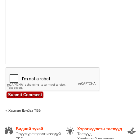
«
Хамтын Дэлбээ ТББ
Бидний тухай
Хэрэгжүүлсэн төслүүд
Эрүүл үрс гэрэлт ирээдүй
Төслүүд
ТББ
Холбоотой мэдээлэл