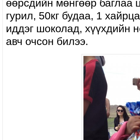
өөрсдийн мөнгөөр баглаа цэ
гурил, 50кг будаа, 1 хайрц
иддэг шоколад, хүүхдийн н
авч очсон билээ.