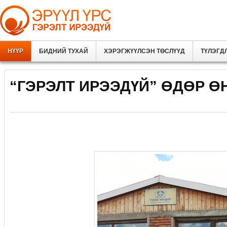
НҮҮР
БИДНИЙ ТУХАЙ
ХЭРЭГЖҮҮЛСЭН ТӨСЛҮҮД
ТҮЛЭГД
“ГЭРЭЛТ ИРЭЭДҮЙ” ӨДӨР Ө