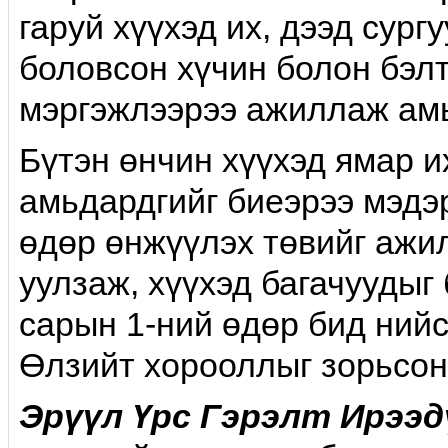
га­руй хүүхэд их, дээд сур
боловсон хүчин болон бэлт
мэргэжлээрээ ажиллаж амь
Бүтэн өнчин хүүхэд ямар и
амьдардгийг биеэрээ мэдэр
өдөр өнжүүлэх төвийг ажи
уулзаж, хүүхэд багачуудыг
сарын 1-ний өдөр бид нийс
Өлзийт хороол­лыг зорьсон
Эрүүл Үрс Гэрэлт Ирээд