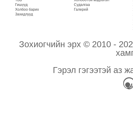
Гишүүд
Судалгаа
Холбоо барих
Галерей
Захидлууд
Зохиогчийн эрх © 2010 - 202
хам
Гэрэл гэгээтэй аз ж