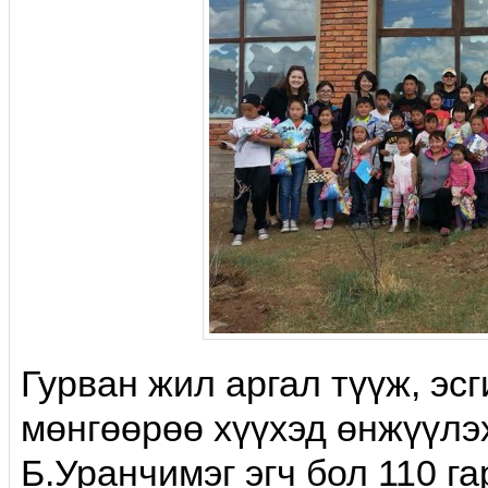
Гурван жил аргал түүж, эс
мөн­гөө­рөө xүүхэд өнжүүлэ
Б.Уранчимэг эгч бол 110 г