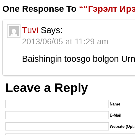
One Response To
““Гэрэлт Ир
Tuvi
Says:
2013/06/05 at 11:29 am
Baishingin toosgo bolgon Ur
Leave a Reply
Name
E-Mail
Website (Opti