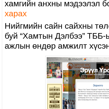
хамгийн анхны мэдээлэл б
харах
Нийгмийн сайн сайхны төл
буй “Хамтын Дэлбээ” ТББ-ы
ажлын өндөр амжилт хүсэн