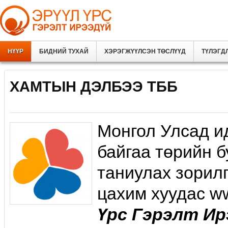
НҮҮР
БИДНИЙ ТУХАЙ
ХЭРЭГЖҮҮЛСЭН ТӨСЛҮҮД
ТҮЛЭГД
ХАМТЫН ДЭЛБЭЭ ТББ
Монгол Улсад и
байгаа төрийн б
таниулах зорил
цахим хуудас w
Үрс Гэрэлт Ир