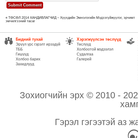
«
ТӨСӨЛ 2014 ХАНДИВЛАГЧИД – Хүүхдийн Эмнэлэгийн Мэдээгүйжүүлэг, эрчимт
эмчилгээний тасаг
Бидний тухай
Хэрэгжүүлсэн төслүүд
Эрүүл үрс гэрэлт ирээдүй
Төслүүд
ТББ
Холбоотой мэдээлэл
Гишүүд
Судалгаа
Холбоо барих
Галерей
Захидлууд
Зохиогчийн эрх © 2010 - 202
хам
Гэрэл гэгээтэй аз ж