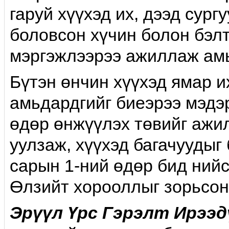
га­руй хүүхэд их, дээд сур
боловсон хүчин болон бэлт
мэргэжлээрээ ажиллаж амь
Бүтэн өнчин хүүхэд ямар и
амьдардгийг биеэрээ мэдэр
өдөр өнжүүлэх төвийг ажи
уулзаж, хүүхэд багачуудыг
сарын 1-ний өдөр бид нийс
Өлзийт хороол­лыг зорьсон
Эрүүл Үрс Гэрэлт Ирээд