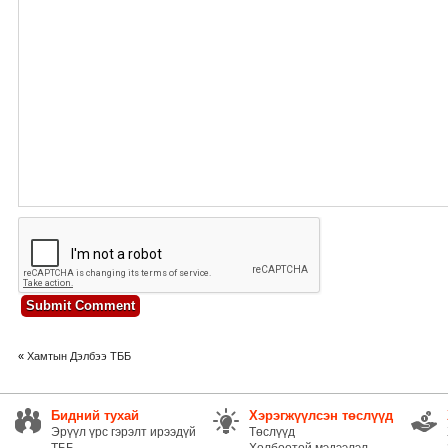
«
Хамтын Дэлбээ ТББ
Бидний тухай
Хэрэгжүүлсэн төслүүд
Эрүүл үрс гэрэлт ирээдүй
Төслүүд
ТББ
Холбоотой мэдээлэл