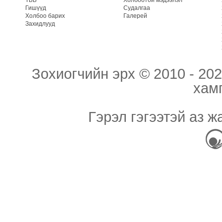
Гишүүд
Судалгаа
Холбоо барих
Галерей
Захидлууд
Зохиогчийн эрх © 2010 - 202
хам
Гэрэл гэгээтэй аз ж