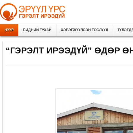
НҮҮР
БИДНИЙ ТУХАЙ
ХЭРЭГЖҮҮЛСЭН ТӨСЛҮҮД
ТҮЛЭГД
“ГЭРЭЛТ ИРЭЭДҮЙ” ӨДӨР Ө