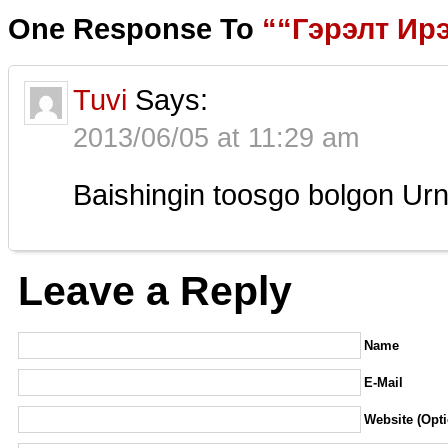
One Response To
““Гэрэлт Ир
Tuvi
Says:
2013/06/05 at 11:29 am
Baishingin toosgo bolgon Ur
Leave a Reply
Name
E-Mail
Website (Opti