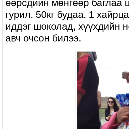
өөрсдийн мөнгөөр баглаа цэ
гурил, 50кг будаа, 1 хайрц
иддэг шоколад, хүүхдийн н
авч очсон билээ.