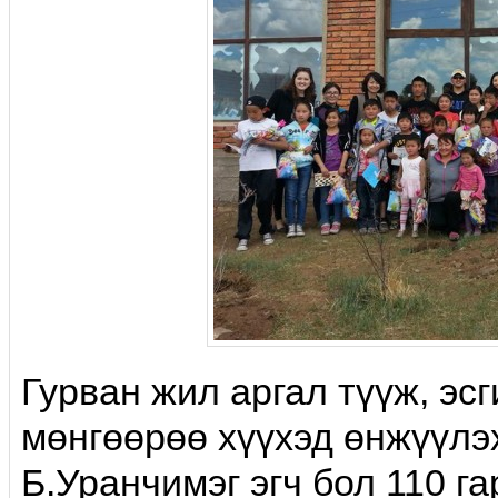
Гурван жил аргал түүж, эс
мөн­гөө­рөө xүүхэд өнжүүлэ
Б.Уранчимэг эгч бол 110 г