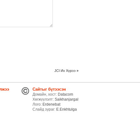
JCI Их Хүрээ
»
лжээ
Сайтыг бүтээсэн
Домайн, хост:
Datacom
Хөгжүүлэлт:
Saikhanjargal
Лого:
Erdenebat
Слайд зураг:
E.Enkhtulga