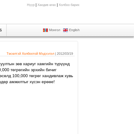
|
|
Нүүр
Хандив өгөх
Холбоо барих
S
Монгол
English
Төсөлтэй Холбоотой Мэдээлэл
| 2012/03/19
суултын зөв хариуг хамгийн түрүүнд
,000 төгрөгийн эрхийн бичиг
өсөлд 100,000 төгрөг хандивлаж хувь
ндөр амжилтыг хүсэн ерөөе!