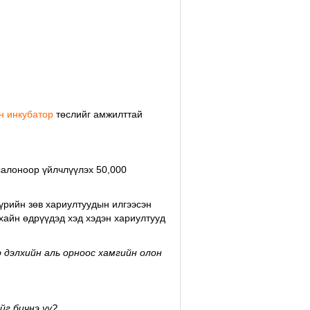
н инкубатор
төслийг амжилттай
алоноор үйлчлүүлэх 50,000
бүрийн зөв хариултуудын илгээсэн
хайн өдрүүдэд хэд хэдэн хариултууд
 дэлхийн аль орноос хамгийн олон
йг бичнэ үү?