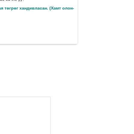
ая төгрөг хандивласан. (Xамт олон-