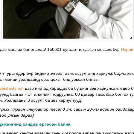
дээ маш их баярлалаа! 150601 дугаарт илгээсэн мессэж бүр
Нярай
йн турш өдөр бүр бидний зүгээс тавих асуултанд хариулж
Сарнайх
с
вэл манай уралдаанд оролцохыг бид урьсан билээ.
veinfants.mn
дээр нийтэд харагдах ба бүгдийг зөв хариулсан, өдөр 
үүнд байгаа НЭГ ялагчийг тодруулна. 00 цагаар тасалбар болгох ту
й. Уралдааны 3 асуулт ба зөв хариултууд:
үүлэх Нярайн инкубатор төсөлд 3-р сарын 20-ны өдрийн байдлаар
гол улсын дараа)
дэмжигчид хандив өргөсөн байна.
н өндөр хандив өргөсөн хувь хүн болон албан байгууллагын нэри