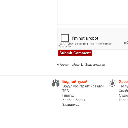
«
Ажлын тайлан Ц. Эрдэмжаргал
Бидний тухай
Хэрэ
Эрүүл үрс гэрэлт ирээдүй
Төсл
ТББ
Холб
Гишүүд
Суда
Холбоо барих
Гале
Захидлууд