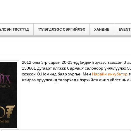
ҮЛСЭН ТӨСЛҮҮД
ТҮЛЭГДЛЭЭС СЭРГИЙЛЭХ
ХАНДИВ
EVENT
2012 оны 3-р сарын 20-23-нд бидний зүгээс тавьсан 3 а
150601 дугаарт илгээж
Сарнайх
салоноор үйлчлүүлэх 50
хожсон О.Номинд баяр хүргье! Мөн
Нярайн инкубатор
т
нэмрээ оруулсанд талархал илэрхийлж ажил үйлст нь ө