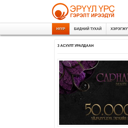
НҮҮР
БИДНИЙ ТУХАЙ
ХЭРЭГЖҮ
3 АСУУЛТ УРАЛДААН