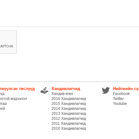
гжүүлсэн төслүүд
Хандивлагчид
Нийгмийн сү
үүд
Хандив өгөх
Facebook
оотой мэдээлэл
2016 Хандивлагчид
Twitter
лгаа
2015 Хандивлагчид
Youtube
рей
2014 Хандивлагчид
2013 Хандивлагчид
2012 Хандивлагчид
2011 Хандивлагчид
2010 Хандивлагчид