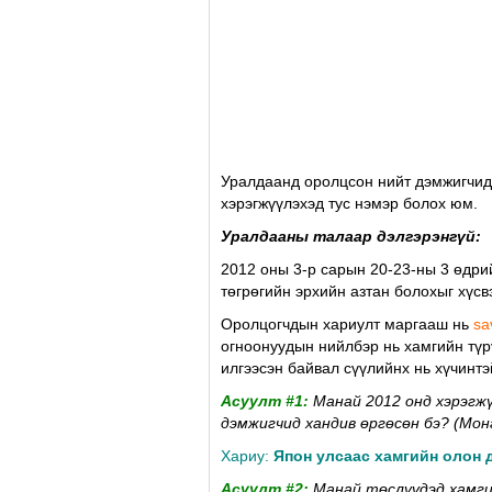
Уралдаанд оролцсон нийт дэмжигчид
хэрэгжүүлэхэд тус нэмэр болох юм.
Уралдааны талаар дэлгэрэнгүй:
2012 оны 3-р сарын 20-23-ны 3 өдри
төгрөгийн эрхийн азтан болохыг хүс
Оролцогчдын хариулт маргааш нь
sa
огноонуудын нийлбэр нь хамгийн түр
илгээсэн байвал сүүлийнх нь хүчинтэ
Aсуулт #1:
Манай 2012 онд хэрэгж
дэмжигчид хандив өргөсөн бэ? (Мон
Хариу:
Япон улсаас хамгийн олон 
Aсуулт #2:
Манай төслүүдэд хамгий