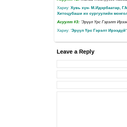
Хариу:
Хувь хүн- М.Идэрбаатар, Г.
Хитоцубаши их сургуулийн монгол
Aсуулт #3:
‘Эрүүл Үрс Гэрэлт Ирээ
Хариу: ‘
Эрүүл Үрс Гэрэлт Ирээдүй
Leave a Reply