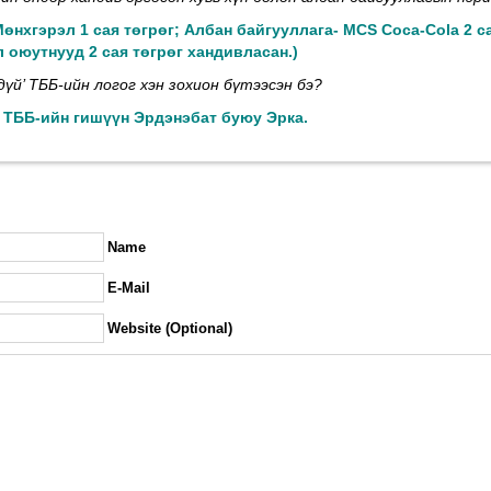
Мөнхгэрэл 1 сая төгрөг; Албан байгууллага- MCS Coca-Cola 2 с
 оюутнууд 2 сая төгрөг
хандивласан.
)
дүй’ ТББ-ийн логог хэн зохион бүтээсэн бэ?
‘ ТББ-ийн гишүүн Эрдэнэбат буюу Эрка.
Name
E-Mail
Website (Optional)