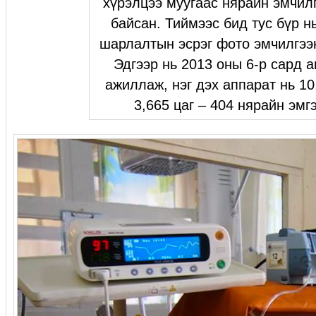
хүрэлцээ муугаас нярайн эмчилг
байсан. Тиймээс бид тус бүр нь
шарлалтын эсрэг фото эмчилгээ
Эдгээр нь 2013 оны 6-р сард 
ажиллаж, нэг дэх аппарат нь 10
3,665 цаг – 404 нярайн эмг