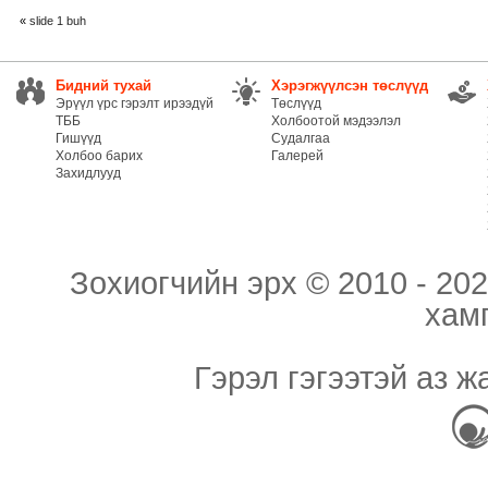
«
slide 1 buh
Бидний тухай
Хэрэгжүүлсэн төслүүд
Эрүүл үрс гэрэлт ирээдүй
Төслүүд
ТББ
Холбоотой мэдээлэл
Гишүүд
Судалгаа
Холбоо барих
Галерей
Захидлууд
Зохиогчийн эрх © 2010 - 202
хам
Гэрэл гэгээтэй аз ж