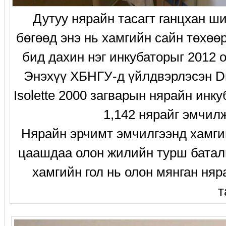
Дутуу нярайн тасагт ганцхан ш
бөгөөд энэ нь хамгийн сайн төхөө
бид дахин нэг инкубаторыг 2012 
Энэхүү ХБНГУ-д үйлдвэрлэсэн Dr
Isolette 2000 загварын нярайн ин
1,142 нярайг эмчил
Нярайн эрчимт эмчилгээнд хамги
цаашдаа олон жилийн турш баталг
хамгийн гол нь олон мянган ня
т