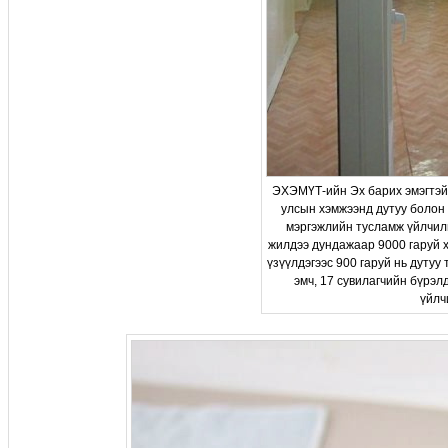
ЭXЭМҮТ-ийн Эх барих эмэгтэй
улсын хэмжээнд дутуу болон
мэргэжлийн тусламж үйлчилгэ
жилдээ дундажаар 9000 гаруй 
үзүүлдэгээс 900 гаруй нь дутуу
эмч, 17 сувилагчийн бүрэ
үйлч