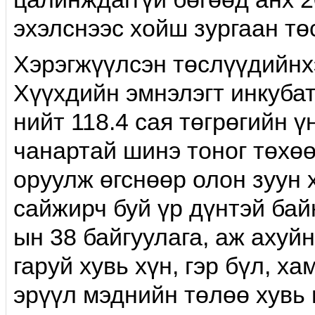
эхэлcнээс хойш зургаан тө
Хэрэгжүүлсэн төслүүдийн
Хүүхдийн эмнэлэгт инкубат
нийт 118.4 сая төгрөгийн ү
чанартай шинэ тоног төхө
оруулж өгснөөр олон зуун 
сайжирч буй үр дүнтэй бай
ын 38 байгуулага, аж ахуй
гаруй хувь хүн, гэр бүл, х
эрүүл мэднийн төлөө хувь 