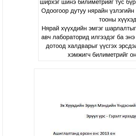
ширхэг шинэ билиметрийг тус бүр
Одоогоор дутуу нярайн үзлэгийн
тооны хүүхэд
Нярай хүүхдийн эмгэг шарлалтыг
авч лабораторид илгээдэг ба энэ
дотоод халдварыг үүсгэх эрсдэ
хэмжигч билиметрийг о