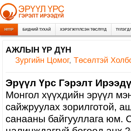
НҮҮР
БИДНИЙ ТУХАЙ
ХЭРЭГЖҮҮЛСЭН ТӨСЛҮҮД
ТҮЛЭГД
АЖЛЫН ҮР ДҮН
Зургийн Цомог
,
Төсөлтэй Холб
Эрүүл Үрс Гэрэлт Ирээд
Монгол хүүхдийн эрүүл мэн
сайжруулах зорилготой, аш
санааны байгууллага юм. 
цалинждаггүй бөгөөд анх 