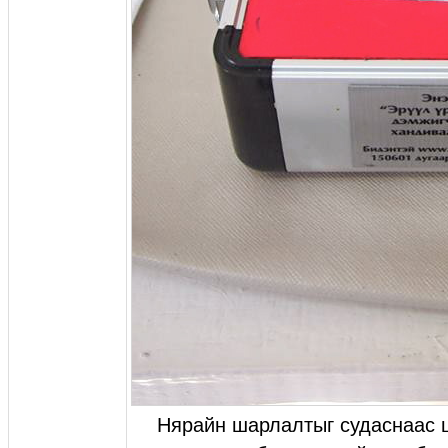
Нярайн шарлалтыг судаснаас ц