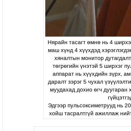
Нярайн тасагт өмнө нь 4 ширхэ
маш хүнд 4 хүүхдэд хэрэглэгдэ
хяналтын монитор дутагдалта
төгрөгийн үнэтэй 5 ширхэг п
аппарат нь хүүхдийн зүрх, а
даралт зэрэг 5 чухал үзүүлэлти
муудахад дохио өгч дуугаран 
гүйцэтгэ
Эдгээр пульсоксиметрууд нь 2
хойш тасралтгүй ажиллаж нийт