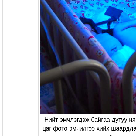
Нийт эмчлэгдэж байгаа дутуу ня
цаг фото эмчилгээ хийх шаардла