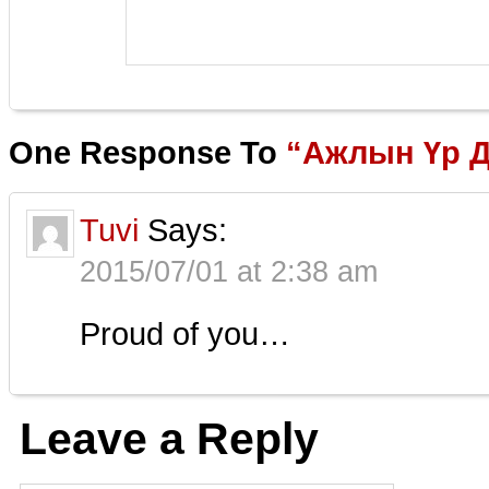
One Response To
“Ажлын Үр 
Tuvi
Says:
2015/07/01 at 2:38 am
Proud of you…
Leave a Reply