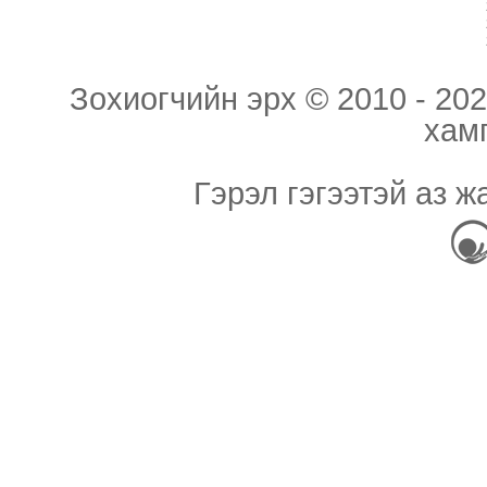
Зохиогчийн эрх © 2010 - 202
хам
Гэрэл гэгээтэй аз ж