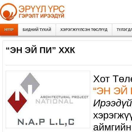
НҮҮР
БИДНИЙ ТУХАЙ
ХЭРЭГЖҮҮЛСЭН ТӨСЛҮҮД
ТҮЛЭГД
“ЭН ЭЙ ПИ” ХХК
Хот Төл
“ЭН ЭЙ 
Ирээдүй
хэрэгжү
аймгийн