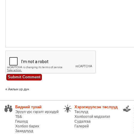
«
Ажлын үр дүн
Бидний тухай
Хэрэгжүүлсэн төслүүд
Эрүүл үрс гэрэлт ирээдүй
Төслүүд
ТББ
Холбоотой мэдээлэл
Гишүүд
Судалгаа
Холбоо барих
Галерей
Захидлууд