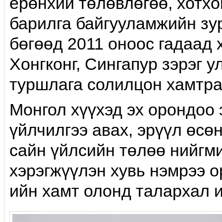
ерөнхий төлөвлөгөө, хотхо
барилга байгууламжийн зу
бөгөөд 2011 оноос гадаад
Хонгконг, Сингапур зэрэг у
туршлага солилцон хамтра
Монгол хүүхэд эх орондоо
үйлчилгээ авах, эрүүл өсө
сайн үйлсийн төлөө нийгм
хэрэгжүүлэн хувь нэмрээ 
ийн хамт олонд талархал 