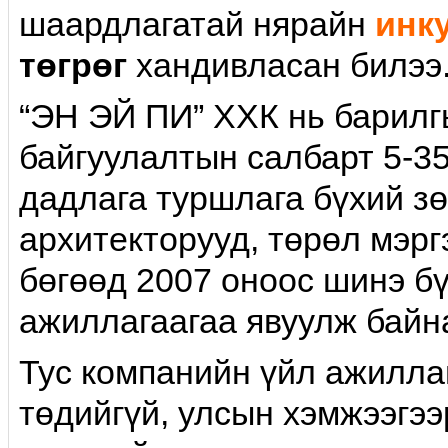
шаардлагатай нярайн
инк
төгрөг
хандивласан билээ
“ЭН ЭЙ ПИ” ХХК нь барилгы
байгуулалтын салбарт 5-3
дадлага туршлага бүхий з
архитекторууд, төрөл мэр
бөгөөд 2007 оноос шинэ бү
ажиллагаагаа явуулж байн
Тус компанийн үйл ажилла
төдийгүй, улсын хэмжээгээр