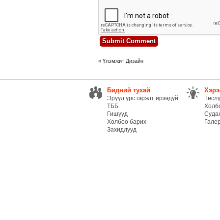
«
Үлэмжит Дизайн
Бидний тухай
Хэрэ
Эрүүл үрс гэрэлт ирээдүй
Төсл
ТББ
Холб
Гишүүд
Суда
Холбоо барих
Гале
Захидлууд