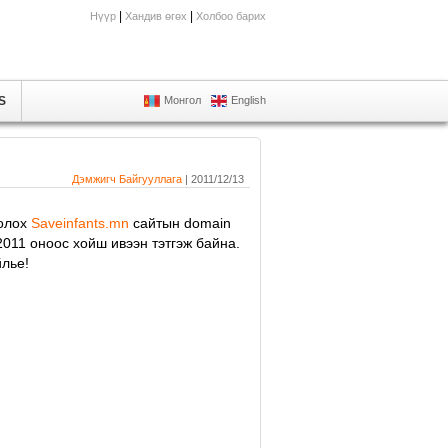
|
|
Нүүр
Хандив өгөх
Холбоо барих
S
Монгол
English
Дэмжигч Байгууллага
| 2011/12/13
болох
Saveinfants.mn
сайтын domain
011 оноос хойш ивээн тэтгэж байна.
йлье!