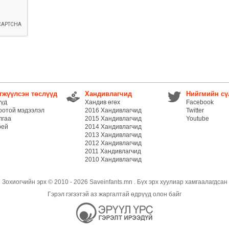
гжүүлсэн төслүүд
Хандивлагчид
Нийгмийн сү
үүд
Хандив өгөх
Facebook
оотой мэдээлэл
2016 Хандивлагчид
Twitter
лгаа
2015 Хандивлагчид
Youtube
рей
2014 Хандивлагчид
2013 Хандивлагчид
2012 Хандивлагчид
2011 Хандивлагчид
2010 Хандивлагчид
Зохиогчийн эрх © 2010 - 2026 Saveinfants.mn . Бүх эрх хуулиар хамгаалагдсан
Гэрэл гэгээтэй аз жаргалтай өдрүүд олон байг