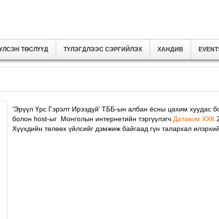
ҮЛСЭН ТӨСЛҮҮД
ТҮЛЭГДЛЭЭС СЭРГИЙЛЭХ
ХАНДИВ
EVENT
‘Эрүүл Үрс Гэрэлт Ирээдүй’ ТББ-ын албан ёсны цахим хуудас 
болон host-ыг Монголын интернетийн тэргүүлэгч
Датаком ХХК
2
Хүүхдийн төлөөх үйлсийг дэмжиж байгаад гүн талархал илэрхи