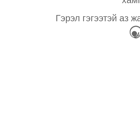
Гэрэл гэгээтэй аз ж