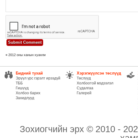
«
2012 оны ханын хуанли
Бидний тухай
Хэрэгжүүлсэн төслүүд
Эрүүл үрс гэрэлт ирээдүй
Төслүүд
ТББ
Холбоотой мэдээлэл
Гишүүд
Судалгаа
Холбоо барих
Галерей
Захидлууд
Зохиогчийн эрх © 2010 - 202
хам