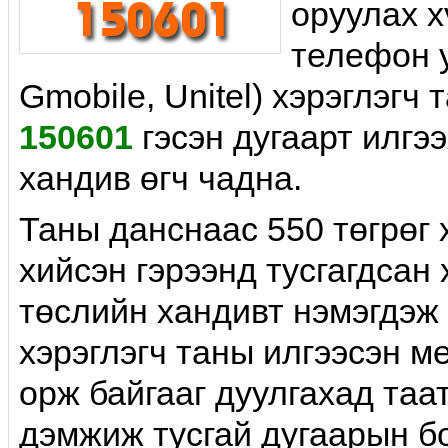
оруулах х
телефон у
Gmobile, Unitel) хэрэглэгч 
150601
гэсэн дугаарт илгэ
хандив өгч чадна.
Таны данснаас 550 төгрөг 
хийсэн гэрээнд тусгагдсан 
төслийн хандивт нэмэгдэж
хэрэглэгч таны илгээсэн 
орж байгааг дуулгахад таа
дэмжиж тусгай дугаарын б