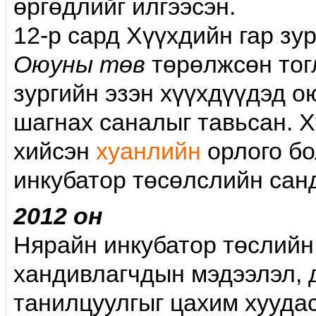
өргөдлийг илгээсэн.
12-p сард Хүүхдийн гар зу
Оюуны төв
төрөлжсөн тог
зургийн эзэн хүүхдүүдэд о
шагнах саналыг тавьсан. Х
хийсэн
хуанлийн
орлого бо
инкубатор төсөлслийн санд
2012 он
Нярайн инкубатор төслийн
хандивлагчдын мэдээлэл, 
танилцуулгыг цахим хуудас