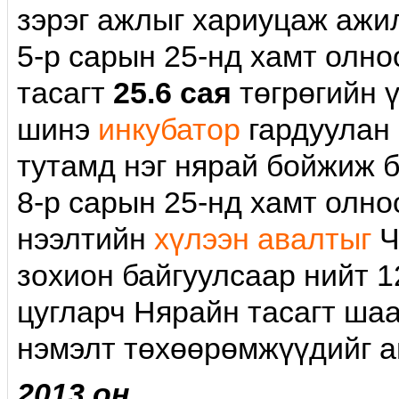
зэрэг ажлыг хариуцаж ажи
5-р сарын 25-нд хамт олн
тасагт
25.6 сая
төгрөгийн 
шинэ
инкубатор
гардуулан 
тутамд нэг нярай бойжиж б
8-р сарын 25-нд хамт олн
нээлтийн
хүлээн авалтыг
Ч
зохион байгуулсаар нийт 1
цугларч Нярайн тасагт ша
нэмэлт төхөөрөмжүүдийг а
2013 он