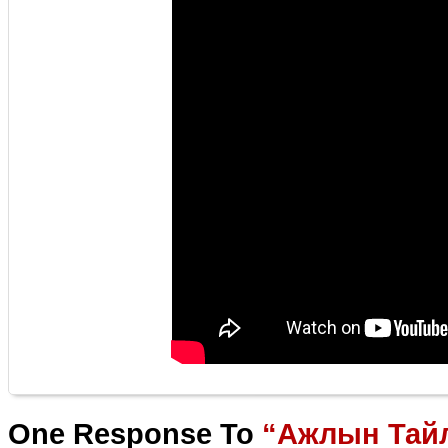
One Response To
“Ажлын Тайл