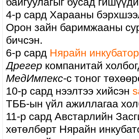
байгуулагыг бусад гишүүди
4-р сард Харааны бэрхшээл
Орон зайн баримжааны су
бичсэн.
6-р сард
Нярайн инкубатор
Дрегер
компанитай холбог
МедИмпекс-
с тоног төхөө
10-р сард нээлтээ хийсэн
s
ТББ-ын үйл ажиллагаа хол
11-p сард Австарлийн Зас
хөтөлбөрт Нярайн инкубат