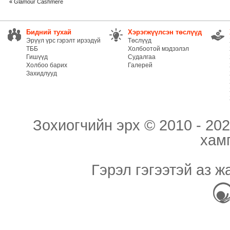
«
Glamour Cashmere
Бидний тухай
Хэрэгжүүлсэн төслүүд
Эрүүл үрс гэрэлт ирээдүй
Төслүүд
ТББ
Холбоотой мэдээлэл
Гишүүд
Судалгаа
Холбоо барих
Галерей
Захидлууд
Зохиогчийн эрх © 2010 - 202
хам
Гэрэл гэгээтэй аз ж