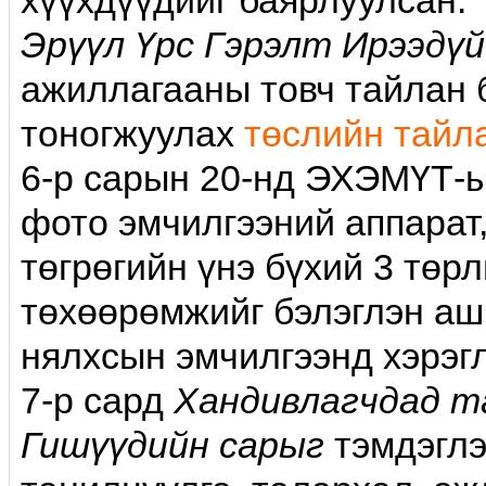
хүүхдүүдийг баярлуулсан.
Эрүүл Үрс Гэрэлт Ирээдүй
ажиллагааны товч тайлан 
тоногжуулах
төслийн тайл
6-р сарын 20-нд ЭХЭМҮТ-ы
фото эмчилгээний аппарат
төгрөгийн үнэ бүхий 3 төр
төхөөрөмжийг бэлэглэн аш
нялхсын эмчилгээнд хэрэгл
7-р сард
Хандивлагчдад та
Гишүүдийн сарыг
тэмдэглэ