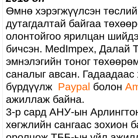
Өмнө хэрэгжүүлсэн төслийн
дутагдалтай байгаа төхөө
олонтойгоо ярилцан шийд
бичсэн. MedImpex, Далай Т
эмнэлэгийн тоног төхөөрө
саналыг авсан. Гадаадаас
бүрдүүлж
Paypal
болон
A
ажиллаж байна.
3-р сард АНУ-ын Арлингто
хөгжлийн сангаас зохион б
оролцож ТББ-ын үйл ажил