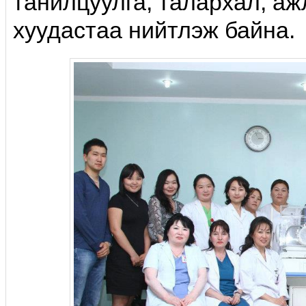
танилцуулга, талархал, а
хуудастаа нийтлэж байна.