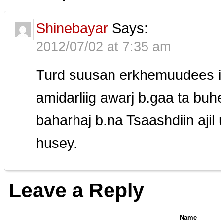
Shinebayar
Says:
2012/07/02 at 7:35 am
Turd suusan erkhemuudees iluu
amidarliig awarj b.gaa ta bu
baharhaj b.na Tsaashdiin ajil 
husey.
Leave a Reply
Name