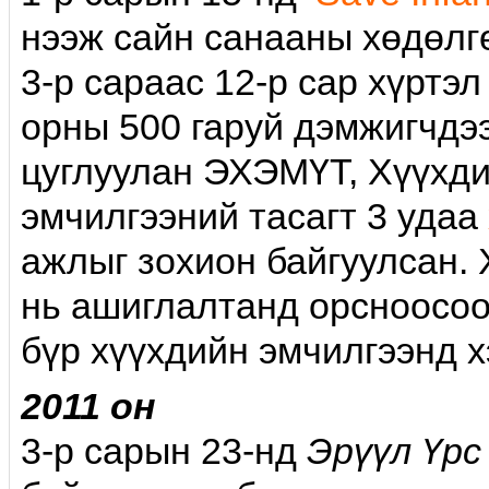
нээж сайн санааны хөдөлг
3-р сараас 12-p сар хүртэ
орны 500 гаруй дэмжигчдээ
цуглуулан ЭХЭМҮТ, Хүүхди
эмчилгээний тасагт 3 удаа
ажлыг зохион байгуулсан.
нь ашиглалтанд орсноосоо
бүр хүүхдийн эмчилгээнд х
2011 он
3-р сарын 23-нд
Эрүүл Үрс