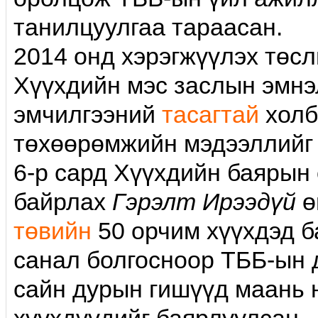
танилцуулгаа тараасан.
2014 онд хэрэгжүүлэх төс
Хүүхдийн мэс заслын эмнэ
эмчилгээний
тасагтай
холб
төхөөрөмжийн мэдээллийг 
6-р сард Хүүхдийн баярын
байрлах
Гэрэлт Ирээдүй
ө
төвийн
50 орчим хүүхдэд ба
санал болгосноор ТББ-ын д
сайн дурын гишүүд маань 