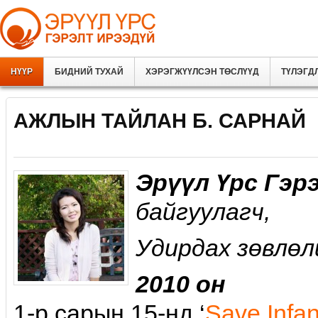
НҮҮР
БИДНИЙ ТУХАЙ
ХЭРЭГЖҮҮЛСЭН ТӨСЛҮҮД
ТҮЛЭГД
АЖЛЫН ТАЙЛАН Б. САРНАЙ
Эрүүл Үрс Гэр
байгуулагч,
Удирдах зөвлөл
2010 он
1-р сарын 15-нд ‘
Save Infa